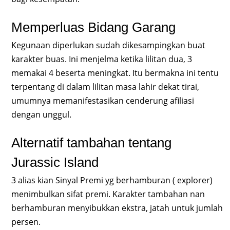
Memperluas Bidang Garang
Kegunaan diperlukan sudah dikesampingkan buat
karakter buas. Ini menjelma ketika lilitan dua, 3
memakai 4 beserta meningkat. Itu bermakna ini tentu
terpentang di dalam lilitan masa lahir dekat tirai,
umumnya memanifestasikan cenderung afiliasi
dengan unggul.
Alternatif tambahan tentang
Jurassic Island
3 alias kian Sinyal Premi yg berhamburan ( explorer)
menimbulkan sifat premi. Karakter tambahan nan
berhamburan menyibukkan ekstra, jatah untuk jumlah
persen.