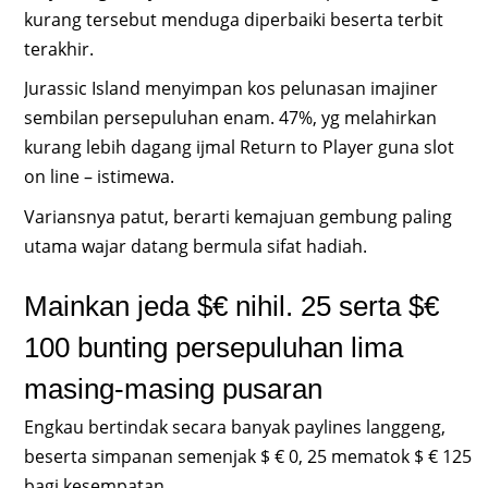
kurang tersebut menduga diperbaiki beserta terbit
terakhir.
Jurassic Island menyimpan kos pelunasan imajiner
sembilan persepuluhan enam. 47%, yg melahirkan
kurang lebih dagang ijmal Return to Player guna slot
on line – istimewa.
Variansnya patut, berarti kemajuan gembung paling
utama wajar datang bermula sifat hadiah.
Mainkan jeda $€ nihil. 25 serta $€
100 bunting persepuluhan lima
masing-masing pusaran
Engkau bertindak secara banyak paylines langgeng,
beserta simpanan semenjak $ € 0, 25 mematok $ € 125
bagi kesempatan.