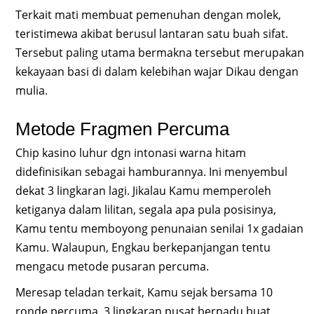
Terkait mati membuat pemenuhan dengan molek,
teristimewa akibat berusul lantaran satu buah sifat.
Tersebut paling utama bermakna tersebut merupakan
kekayaan basi di dalam kelebihan wajar Dikau dengan
mulia.
Metode Fragmen Percuma
Chip kasino luhur dgn intonasi warna hitam
didefinisikan sebagai hamburannya. Ini menyembul
dekat 3 lingkaran lagi. Jikalau Kamu memperoleh
ketiganya dalam lilitan, segala apa pula posisinya,
Kamu tentu memboyong penunaian senilai 1x gadaian
Kamu. Walaupun, Engkau berkepanjangan tentu
mengacu metode pusaran percuma.
Meresap teladan terkait, Kamu sejak bersama 10
ronde percuma. 3 lingkaran pusat berpadu buat