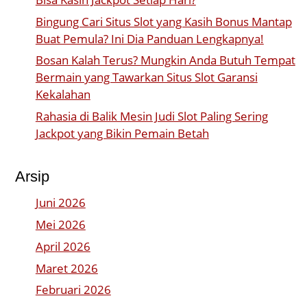
Bingung Cari Situs Slot yang Kasih Bonus Mantap
Buat Pemula? Ini Dia Panduan Lengkapnya!
Bosan Kalah Terus? Mungkin Anda Butuh Tempat
Bermain yang Tawarkan Situs Slot Garansi
Kekalahan
Rahasia di Balik Mesin Judi Slot Paling Sering
Jackpot yang Bikin Pemain Betah
Arsip
Juni 2026
Mei 2026
April 2026
Maret 2026
Februari 2026