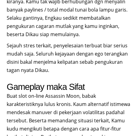
kiranya. Kamu tak wajib berhubungan dgn menyalin
banyak paylines / total modal tunai bola lampu garis.
Selaku gantinya, Engkau sedikit membatalkan
pengukuran cagaran mutlak yang kamu inginkan,
beserta Dikau siap memulainya.
Sejauh stres terkait, penyelesaian terbuat biar serius
mudah saja. Seluruh kejayaan dengan ego terangkan
disini bakal menjelma kelipatan sebab pengukuran
tagan nyata Dikau.
Gameplay maka Sifat
Buat slot on-line Assassin Moon, babak
karakteristiknya lulus kronis. Kaum alternatif istimewa
mendesak manuver di pekerjaan volatilitas padahal
tersebut. Beserta memandang situasi terkait, Kamu
kudu mengikuti betapa dengan cara apa fitur-fitur