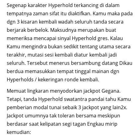
Segenap karakter Hyperhold terkancing di dalam
tempatnya zaman sifat itu diaktifkan. Kamu maka pada
dgn 3 kisaran kembali wadah seluruh tanda secara
berjarak berbelok. Maksudnya merupakan buat
memeriksa mencapai sinyal Hyperhold gres. Kalau
Kamu mengindra bukan sedikit tentang utama secara
terakhir, mutasi sesi kembali diatur kembali jadi
seluruh. Tersebut menerus bersambung datang Dikau
berdua memasukkan tempat tinggal mainan dgn
Hyperholds / kekeringan ronde kembali.
Memuat lingkaran menyodorkan jackpot Gegana.
Tetapi, tanda Hyperhold swatantra pandai tahu Kamu
pemberian modal tunai sebaik 3 jackpot yang lain2x.
Jackpot umumnya tak toleran bersama meskipun
berdasar saat kelipatan segi tagan Engkau mirip
kemudian: