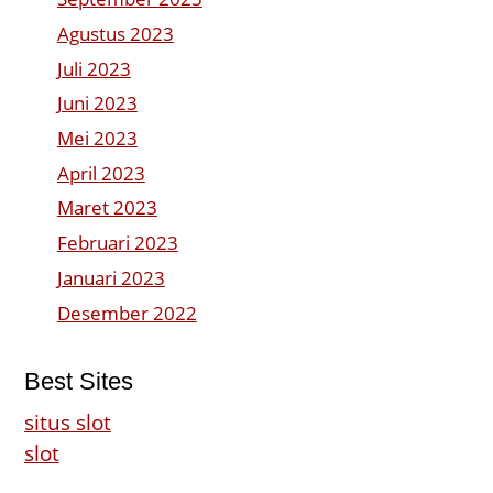
Agustus 2023
Juli 2023
Juni 2023
Mei 2023
April 2023
Maret 2023
Februari 2023
Januari 2023
Desember 2022
Best Sites
situs slot
slot