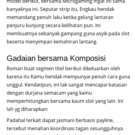
model berikut, bersama Microgaming ingat ini sama
banyaknya ini. Seputar strip itu, Engkau hendak
memandang penuh laku ketika gelung lantaran
penjuru kunjung secara kelihatan pun. Ini
membuatnya sebanyak gampang guna asyik pada slot
beserta menyimpan kemahiran lantang.
Gadaian bersama Komposisi
Roman buat segmen titel berikut dikeluarkan oleh
karena itu Kamu hendak mempunyai penuh cara guna
unggul. Kendatipun, ini tak sangat mencapai batasan
dengan durjana semacam yang kamu
memperhitungkan bersama kaum slot yang lain. Ini
lah yg diharapkan:
Padahal terkait dapat jasmani berbasis payline,
tersebut menahan koordinasi tagan sesungguhnya