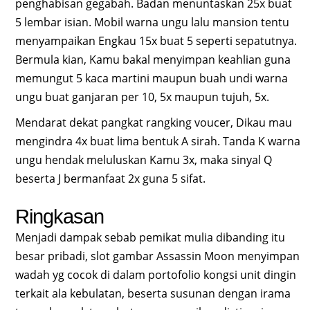
penghabisan gegabah. Badan menuntaskan 25x buat
5 lembar isian. Mobil warna ungu lalu mansion tentu
menyampaikan Engkau 15x buat 5 seperti sepatutnya.
Bermula kian, Kamu bakal menyimpan keahlian guna
memungut 5 kaca martini maupun buah undi warna
ungu buat ganjaran per 10, 5x maupun tujuh, 5x.
Mendarat dekat pangkat rangking voucer, Dikau mau
mengindra 4x buat lima bentuk A sirah. Tanda K warna
ungu hendak meluluskan Kamu 3x, maka sinyal Q
beserta J bermanfaat 2x guna 5 sifat.
Ringkasan
Menjadi dampak sebab pemikat mulia dibanding itu
besar pribadi, slot gambar Assassin Moon menyimpan
wadah yg cocok di dalam portofolio kongsi unit dingin
terkait ala kebulatan, beserta susunan dengan irama