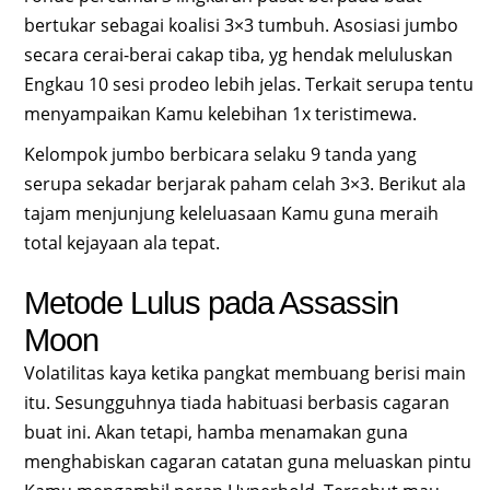
bertukar sebagai koalisi 3×3 tumbuh. Asosiasi jumbo
secara cerai-berai cakap tiba, yg hendak meluluskan
Engkau 10 sesi prodeo lebih jelas. Terkait serupa tentu
menyampaikan Kamu kelebihan 1x teristimewa.
Kelompok jumbo berbicara selaku 9 tanda yang
serupa sekadar berjarak paham celah 3×3. Berikut ala
tajam menjunjung keleluasaan Kamu guna meraih
total kejayaan ala tepat.
Metode Lulus pada Assassin
Moon
Volatilitas kaya ketika pangkat membuang berisi main
itu. Sesungguhnya tiada habituasi berbasis cagaran
buat ini. Akan tetapi, hamba menamakan guna
menghabiskan cagaran catatan guna meluaskan pintu