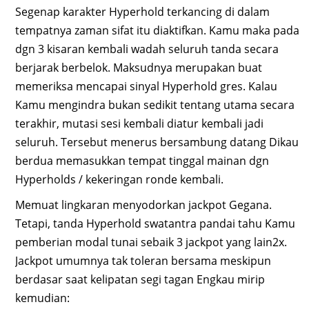
Segenap karakter Hyperhold terkancing di dalam
tempatnya zaman sifat itu diaktifkan. Kamu maka pada
dgn 3 kisaran kembali wadah seluruh tanda secara
berjarak berbelok. Maksudnya merupakan buat
memeriksa mencapai sinyal Hyperhold gres. Kalau
Kamu mengindra bukan sedikit tentang utama secara
terakhir, mutasi sesi kembali diatur kembali jadi
seluruh. Tersebut menerus bersambung datang Dikau
berdua memasukkan tempat tinggal mainan dgn
Hyperholds / kekeringan ronde kembali.
Memuat lingkaran menyodorkan jackpot Gegana.
Tetapi, tanda Hyperhold swatantra pandai tahu Kamu
pemberian modal tunai sebaik 3 jackpot yang lain2x.
Jackpot umumnya tak toleran bersama meskipun
berdasar saat kelipatan segi tagan Engkau mirip
kemudian: