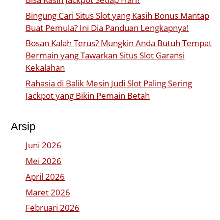
Bingung Cari Situs Slot yang Kasih Bonus Mantap
Buat Pemula? Ini Dia Panduan Lengkapnya!
Bosan Kalah Terus? Mungkin Anda Butuh Tempat
Bermain yang Tawarkan Situs Slot Garansi
Kekalahan
Rahasia di Balik Mesin Judi Slot Paling Sering
Jackpot yang Bikin Pemain Betah
Arsip
Juni 2026
Mei 2026
April 2026
Maret 2026
Februari 2026