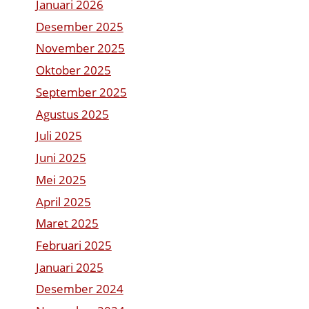
Januari 2026
Desember 2025
November 2025
Oktober 2025
September 2025
Agustus 2025
Juli 2025
Juni 2025
Mei 2025
April 2025
Maret 2025
Februari 2025
Januari 2025
Desember 2024