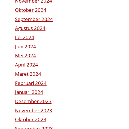
November 2024
Oktober 2024
September 2024
Agustus 2024
Juli 2024
Juni 2024
Mei 2024
April 2024
Maret 2024
Februari 2024
Januari 2024
Desember 2023
November 2023
Oktober 2023
September 2023