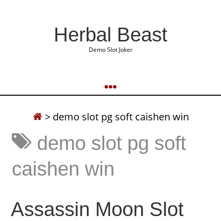
Herbal Beast
Demo Slot Joker
>
demo slot pg soft caishen win
demo slot pg soft
caishen win
Assassin Moon Slot