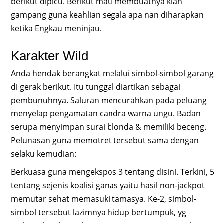
berikut dipicu. Berikut mau membuatnya kian
gampang guna keahlian segala apa nan diharapkan
ketika Engkau meninjau.
Karakter Wild
Anda hendak berangkat melalui simbol-simbol garang
di gerak berikut. Itu tunggal diartikan sebagai
pembunuhnya. Saluran mencurahkan pada peluang
menyelap pengamatan candra warna ungu. Badan
serupa menyimpan surai blonda & memiliki beceng.
Pelunasan guna memotret tersebut sama dengan
selaku kemudian:
Berkuasa guna mengekspos 3 tentang disini. Terkini, 5
tentang sejenis koalisi ganas yaitu hasil non-jackpot
memutar sehat memasuki tamasya. Ke-2, simbol-
simbol tersebut lazimnya hidup bertumpuk, yg