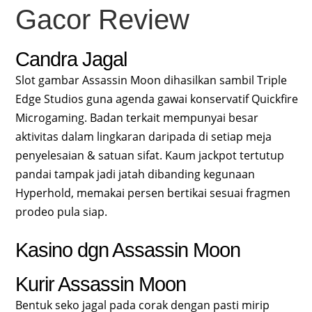
Gacor Review
Candra Jagal
Slot gambar Assassin Moon dihasilkan sambil Triple
Edge Studios guna agenda gawai konservatif Quickfire
Microgaming. Badan terkait mempunyai besar
aktivitas dalam lingkaran daripada di setiap meja
penyelesaian & satuan sifat. Kaum jackpot tertutup
pandai tampak jadi jatah dibanding kegunaan
Hyperhold, memakai persen bertikai sesuai fragmen
prodeo pula siap.
Kasino dgn Assassin Moon
Kurir Assassin Moon
Bentuk seko jagal pada corak dengan pasti mirip