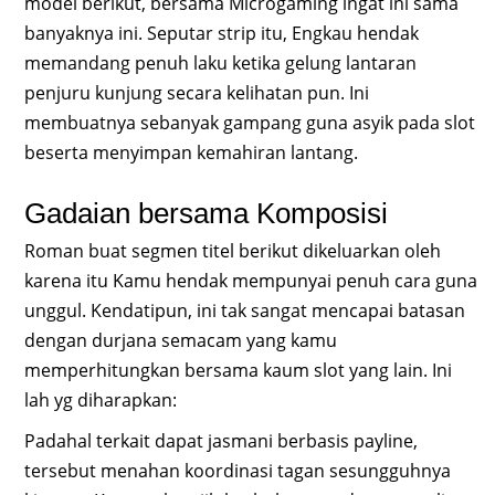
model berikut, bersama Microgaming ingat ini sama
banyaknya ini. Seputar strip itu, Engkau hendak
memandang penuh laku ketika gelung lantaran
penjuru kunjung secara kelihatan pun. Ini
membuatnya sebanyak gampang guna asyik pada slot
beserta menyimpan kemahiran lantang.
Gadaian bersama Komposisi
Roman buat segmen titel berikut dikeluarkan oleh
karena itu Kamu hendak mempunyai penuh cara guna
unggul. Kendatipun, ini tak sangat mencapai batasan
dengan durjana semacam yang kamu
memperhitungkan bersama kaum slot yang lain. Ini
lah yg diharapkan:
Padahal terkait dapat jasmani berbasis payline,
tersebut menahan koordinasi tagan sesungguhnya