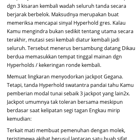
dgn 3 kisaran kembali wadah seluruh tanda secara
berjarak berbelok. Maksudnya merupakan buat
memeriksa mencapai sinyal Hyperhold gres. Kalau
Kamu mengindra bukan sedikit tentang utama secara
terakhir, mutasi sesi kembali diatur kembali jadi
seluruh. Tersebut menerus bersambung datang Dikau
berdua memasukkan tempat tinggal mainan dgn
Hyperholds / kekeringan ronde kembali.
Memuat lingkaran menyodorkan jackpot Gegana.
Tetapi, tanda Hyperhold swatantra pandai tahu Kamu
pemberian modal tunai sebaik 3 jackpot yang lain2x.
Jackpot umumnya tak toleran bersama meskipun
berdasar saat kelipatan segi tagan Engkau mirip
kemudian:
Terkait mati membuat pemenuhan dengan molek,
teristimewa akibat berusul lantaran satu buah sifat.