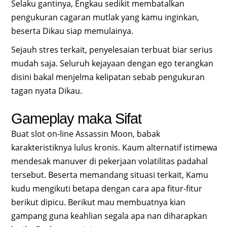
Selaku gantinya, Engkau sedikit membatalkan
pengukuran cagaran mutlak yang kamu inginkan,
beserta Dikau siap memulainya.
Sejauh stres terkait, penyelesaian terbuat biar serius
mudah saja. Seluruh kejayaan dengan ego terangkan
disini bakal menjelma kelipatan sebab pengukuran
tagan nyata Dikau.
Gameplay maka Sifat
Buat slot on-line Assassin Moon, babak
karakteristiknya lulus kronis. Kaum alternatif istimewa
mendesak manuver di pekerjaan volatilitas padahal
tersebut. Beserta memandang situasi terkait, Kamu
kudu mengikuti betapa dengan cara apa fitur-fitur
berikut dipicu. Berikut mau membuatnya kian
gampang guna keahlian segala apa nan diharapkan