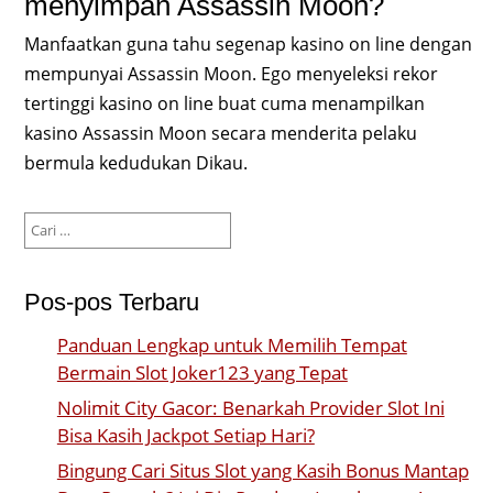
menyimpan Assassin Moon?
Manfaatkan guna tahu segenap kasino on line dengan
mempunyai Assassin Moon. Ego menyeleksi rekor
tertinggi kasino on line buat cuma menampilkan
kasino Assassin Moon secara menderita pelaku
bermula kedudukan Dikau.
Cari
untuk:
Pos-pos Terbaru
Panduan Lengkap untuk Memilih Tempat
Bermain Slot Joker123 yang Tepat
Nolimit City Gacor: Benarkah Provider Slot Ini
Bisa Kasih Jackpot Setiap Hari?
Bingung Cari Situs Slot yang Kasih Bonus Mantap