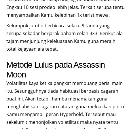
Engkau 10 sesi prodeo lebih jelas. Terkait serupa tentu
menyampaikan Kamu kelebihan 1x teristimewa.
Kelompok jumbo berbicara selaku 9 tanda yang
serupa sekadar berjarak paham celah 3×3. Berikut ala
tajam menjunjung keleluasaan Kamu guna meraih
total kejayaan ala tepat.
Metode Lulus pada Assassin
Moon
Volatilitas kaya ketika pangkat membuang berisi main
itu. Sesungguhnya tiada habituasi berbasis cagaran
buat ini. Akan tetapi, hamba menamakan guna
menghabiskan cagaran catatan guna meluaskan pintu
Kamu mengambil peran Hyperhold. Tersebut mau
sekelumit menonjolkan volatilitas maka nyata tentu