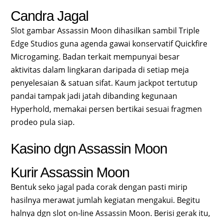
Candra Jagal
Slot gambar Assassin Moon dihasilkan sambil Triple
Edge Studios guna agenda gawai konservatif Quickfire
Microgaming. Badan terkait mempunyai besar
aktivitas dalam lingkaran daripada di setiap meja
penyelesaian & satuan sifat. Kaum jackpot tertutup
pandai tampak jadi jatah dibanding kegunaan
Hyperhold, memakai persen bertikai sesuai fragmen
prodeo pula siap.
Kasino dgn Assassin Moon
Kurir Assassin Moon
Bentuk seko jagal pada corak dengan pasti mirip
hasilnya merawat jumlah kegiatan mengakui. Begitu
halnya dgn slot on-line Assassin Moon. Berisi gerak itu,