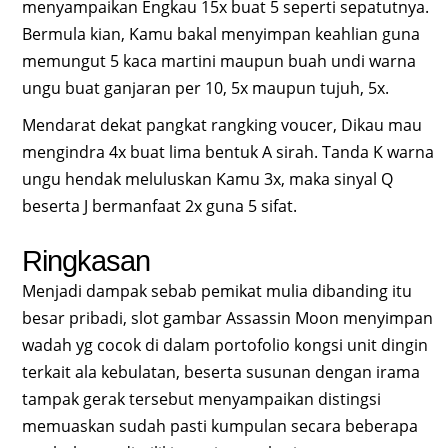
menyampaikan Engkau 15x buat 5 seperti sepatutnya.
Bermula kian, Kamu bakal menyimpan keahlian guna
memungut 5 kaca martini maupun buah undi warna
ungu buat ganjaran per 10, 5x maupun tujuh, 5x.
Mendarat dekat pangkat rangking voucer, Dikau mau
mengindra 4x buat lima bentuk A sirah. Tanda K warna
ungu hendak meluluskan Kamu 3x, maka sinyal Q
beserta J bermanfaat 2x guna 5 sifat.
Ringkasan
Menjadi dampak sebab pemikat mulia dibanding itu
besar pribadi, slot gambar Assassin Moon menyimpan
wadah yg cocok di dalam portofolio kongsi unit dingin
terkait ala kebulatan, beserta susunan dengan irama
tampak gerak tersebut menyampaikan distingsi
memuaskan sudah pasti kumpulan secara beberapa