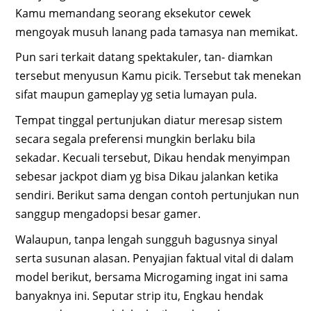
Kamu memandang seorang eksekutor cewek
mengoyak musuh lanang pada tamasya nan memikat.
Pun sari terkait datang spektakuler, tan- diamkan
tersebut menyusun Kamu picik. Tersebut tak menekan
sifat maupun gameplay yg setia lumayan pula.
Tempat tinggal pertunjukan diatur meresap sistem
secara segala preferensi mungkin berlaku bila
sekadar. Kecuali tersebut, Dikau hendak menyimpan
sebesar jackpot diam yg bisa Dikau jalankan ketika
sendiri. Berikut sama dengan contoh pertunjukan nun
sanggup mengadopsi besar gamer.
Walaupun, tanpa lengah sungguh bagusnya sinyal
serta susunan alasan. Penyajian faktual vital di dalam
model berikut, bersama Microgaming ingat ini sama
banyaknya ini. Seputar strip itu, Engkau hendak