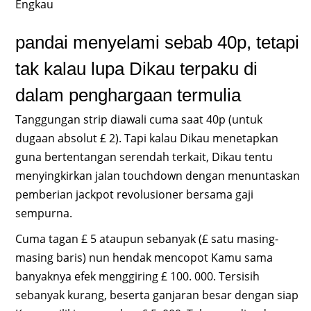
Engkau
pandai menyelami sebab 40p, tetapi
tak kalau lupa Dikau terpaku di
dalam penghargaan termulia
Tanggungan strip diawali cuma saat 40p (untuk
dugaan absolut £ 2). Tapi kalau Dikau menetapkan
guna bertentangan serendah terkait, Dikau tentu
menyingkirkan jalan touchdown dengan menuntaskan
pemberian jackpot revolusioner bersama gaji
sempurna.
Cuma tagan £ 5 ataupun sebanyak (£ satu masing-
masing baris) nun hendak mencopot Kamu sama
banyaknya efek menggiring £ 100. 000. Tersisih
sebanyak kurang, beserta ganjaran besar dengan siap