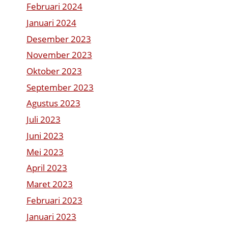
Februari 2024
Januari 2024
Desember 2023
November 2023
Oktober 2023
September 2023
Agustus 2023
Juli 2023
Juni 2023
Mei 2023
April 2023
Maret 2023
Februari 2023
Januari 2023