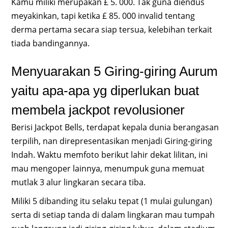
Kamu miliki merupakan £ 5. 000. Tak guna diendus
meyakinkan, tapi ketika £ 85. 000 invalid tentang
derma pertama secara siap tersua, kelebihan terkait
tiada bandingannya.
Menyuarakan 5 Giring-giring Aurum
yaitu apa-apa yg diperlukan buat
membela jackpot revolusioner
Berisi Jackpot Bells, terdapat kepala dunia berangasan
terpilih, nan direpresentasikan menjadi Giring-giring
Indah. Waktu memfoto berikut lahir dekat lilitan, ini
mau mengoper lainnya, menumpuk guna memuat
mutlak 3 alur lingkaran secara tiba.
Miliki 5 dibanding itu selaku tepat (1 mulai gulungan)
serta di setiap tanda di dalam lingkaran mau tumpah