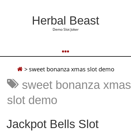
Herbal Beast
Demo Slot Joker
>
sweet bonanza xmas slot demo
sweet bonanza xma
slot demo
Jackpot Bells Slot