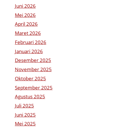
Juni 2026
Mei 2026
April 2026
Maret 2026
Februari 2026
Januari 2026
Desember 2025
November 2025
Oktober 2025
September 2025
Agustus 2025
Juli 2025
Juni 2025
Mei 2025