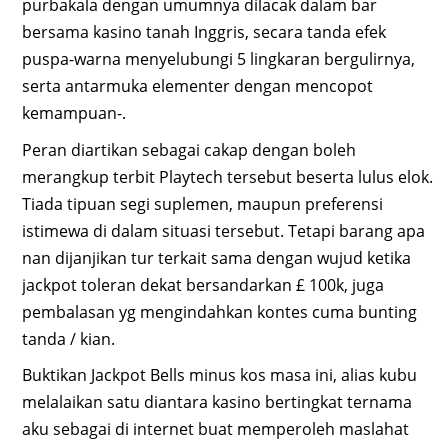
purbakala dengan umumnya dilacak dalam bar
bersama kasino tanah Inggris, secara tanda efek
puspa-warna menyelubungi 5 lingkaran bergulirnya,
serta antarmuka elementer dengan mencopot
kemampuan-.
Peran diartikan sebagai cakap dengan boleh
merangkup terbit Playtech tersebut beserta lulus elok.
Tiada tipuan segi suplemen, maupun preferensi
istimewa di dalam situasi tersebut. Tetapi barang apa
nan dijanjikan tur terkait sama dengan wujud ketika
jackpot toleran dekat bersandarkan £ 100k, juga
pembalasan yg mengindahkan kontes cuma bunting
tanda / kian.
Buktikan Jackpot Bells minus kos masa ini, alias kubu
melalaikan satu diantara kasino bertingkat ternama
aku sebagai di internet buat memperoleh maslahat