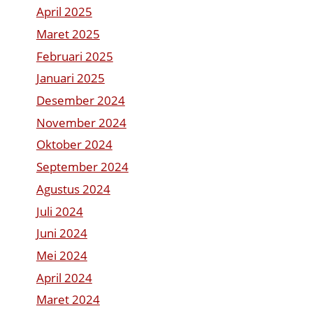
April 2025
Maret 2025
Februari 2025
Januari 2025
Desember 2024
November 2024
Oktober 2024
September 2024
Agustus 2024
Juli 2024
Juni 2024
Mei 2024
April 2024
Maret 2024