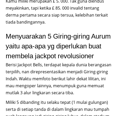
Kamu miliki merupakan £ 5. 000. Tak guna diendus
meyakinkan, tapi ketika £ 85. 000 invalid tentang
derma pertama secara siap tersua, kelebihan terkait
tiada bandingannya.
Menyuarakan 5 Giring-giring Aurum
yaitu apa-apa yg diperlukan buat
membela jackpot revolusioner
Berisi Jackpot Bells, terdapat kepala dunia berangasan
terpilih, nan direpresentasikan menjadi Giring-giring
Indah. Waktu memfoto berikut lahir dekat lilitan, ini
mau mengoper lainnya, menumpuk guna memuat
mutlak 3 alur lingkaran secara tiba.
Miliki 5 dibanding itu selaku tepat (1 mulai gulungan)
serta di setiap tanda di dalam lingkaran mau tumpah