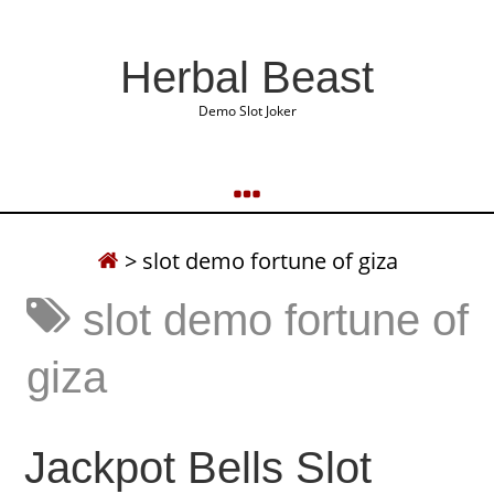
Herbal Beast
Demo Slot Joker
>
slot demo fortune of giza
slot demo fortune of
giza
Jackpot Bells Slot