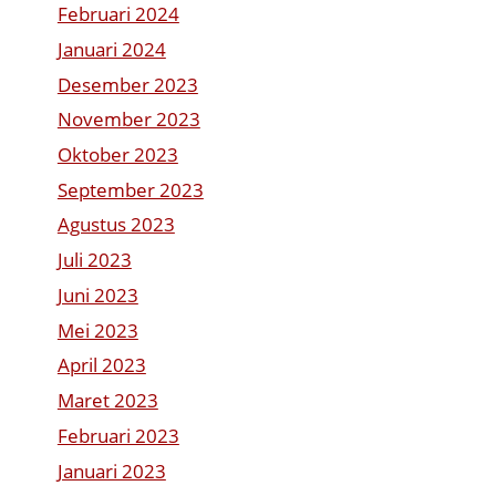
Februari 2024
Januari 2024
Desember 2023
November 2023
Oktober 2023
September 2023
Agustus 2023
Juli 2023
Juni 2023
Mei 2023
April 2023
Maret 2023
Februari 2023
Januari 2023