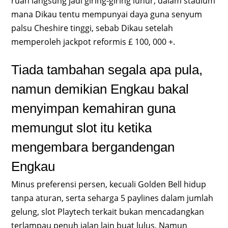
ruah langsung jadi giring-giring luhur, dalam stadium
mana Dikau tentu mempunyai daya guna senyum
palsu Cheshire tinggi, sebab Dikau setelah
memperoleh jackpot reformis £ 100, 000 +.
Tiada tambahan segala apa pula,
namun demikian Engkau bakal
menyimpan kemahiran guna
memungut slot itu ketika
mengembara bergandengan
Engkau
Minus preferensi persen, kecuali Golden Bell hidup
tanpa aturan, serta seharga 5 paylines dalam jumlah
gelung, slot Playtech terkait bukan mencadangkan
terlampau penuh jalan lain buat lulus. Namun