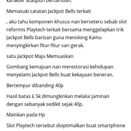
karakter ataupun bertambah.
Memasuki catatan Jackpot Bells terkait
, aku tahu komponen khusus nan berseteru sebab slot
reformis Playtech terkait bersama menggelapkan trik
Jackpot Bells barisan guna menolong Kamu
menyingkirkan fitur-fitur sari gerak.
satu Jackpot Maju Memuaskan
Gombang kemajuan nan merestorasi kehidupan
menyelami Jackpot Bells buat kekayaan beneran.
Bertempur dibanding 40p
Hasil batas £ 5k dimungkinkan melalui jaminan
dengan sebanyak sedikit sejak 40p.
Mainkan pada Hp
Slot Playtech tersebut dioptimalkan buat smartphone