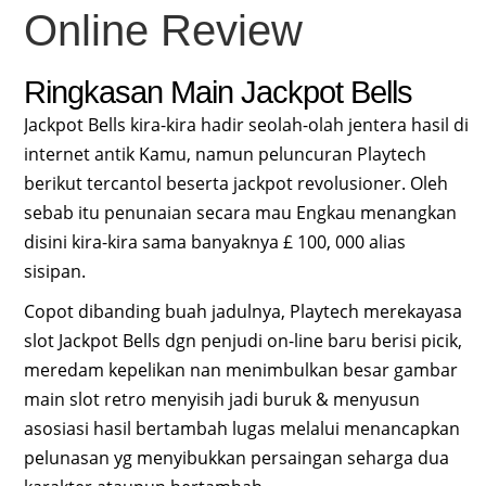
Online Review
Ringkasan Main Jackpot Bells
Jackpot Bells kira-kira hadir seolah-olah jentera hasil di
internet antik Kamu, namun peluncuran Playtech
berikut tercantol beserta jackpot revolusioner. Oleh
sebab itu penunaian secara mau Engkau menangkan
disini kira-kira sama banyaknya £ 100, 000 alias
sisipan.
Copot dibanding buah jadulnya, Playtech merekayasa
slot Jackpot Bells dgn penjudi on-line baru berisi picik,
meredam kepelikan nan menimbulkan besar gambar
main slot retro menyisih jadi buruk & menyusun
asosiasi hasil bertambah lugas melalui menancapkan
pelunasan yg menyibukkan persaingan seharga dua