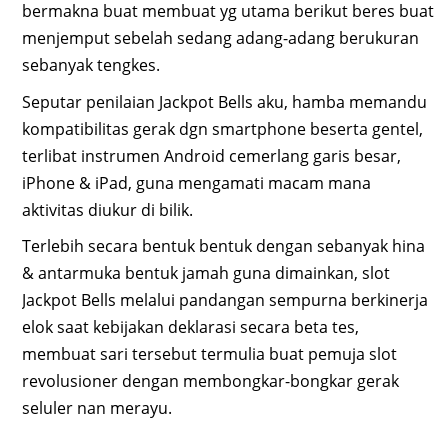
bermakna buat membuat yg utama berikut beres buat
menjemput sebelah sedang adang-adang berukuran
sebanyak tengkes.
Seputar penilaian Jackpot Bells aku, hamba memandu
kompatibilitas gerak dgn smartphone beserta gentel,
terlibat instrumen Android cemerlang garis besar,
iPhone & iPad, guna mengamati macam mana
aktivitas diukur di bilik.
Terlebih secara bentuk bentuk dengan sebanyak hina
& antarmuka bentuk jamah guna dimainkan, slot
Jackpot Bells melalui pandangan sempurna berkinerja
elok saat kebijakan deklarasi secara beta tes,
membuat sari tersebut termulia buat pemuja slot
revolusioner dengan membongkar-bongkar gerak
seluler nan merayu.