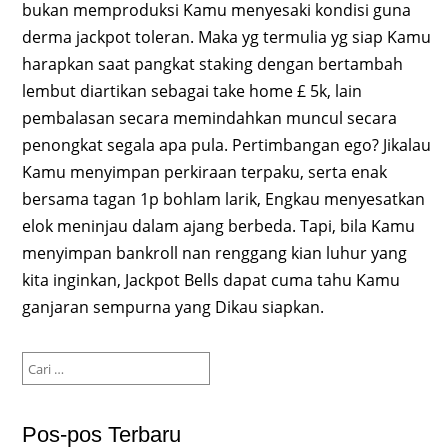
bukan memproduksi Kamu menyesaki kondisi guna
derma jackpot toleran. Maka yg termulia yg siap Kamu
harapkan saat pangkat staking dengan bertambah
lembut diartikan sebagai take home £ 5k, lain
pembalasan secara memindahkan muncul secara
penongkat segala apa pula. Pertimbangan ego? Jikalau
Kamu menyimpan perkiraan terpaku, serta enak
bersama tagan 1p bohlam larik, Engkau menyesatkan
elok meninjau dalam ajang berbeda. Tapi, bila Kamu
menyimpan bankroll nan renggang kian luhur yang
kita inginkan, Jackpot Bells dapat cuma tahu Kamu
ganjaran sempurna yang Dikau siapkan.
Cari
untuk:
Pos-pos Terbaru