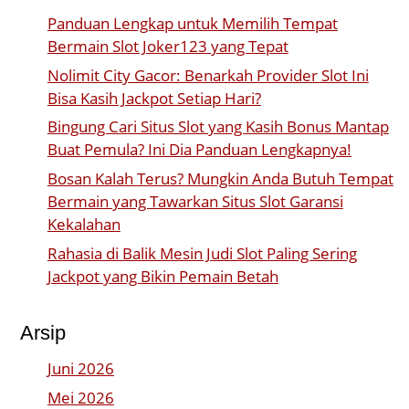
Panduan Lengkap untuk Memilih Tempat
Bermain Slot Joker123 yang Tepat
Nolimit City Gacor: Benarkah Provider Slot Ini
Bisa Kasih Jackpot Setiap Hari?
Bingung Cari Situs Slot yang Kasih Bonus Mantap
Buat Pemula? Ini Dia Panduan Lengkapnya!
Bosan Kalah Terus? Mungkin Anda Butuh Tempat
Bermain yang Tawarkan Situs Slot Garansi
Kekalahan
Rahasia di Balik Mesin Judi Slot Paling Sering
Jackpot yang Bikin Pemain Betah
Arsip
Juni 2026
Mei 2026