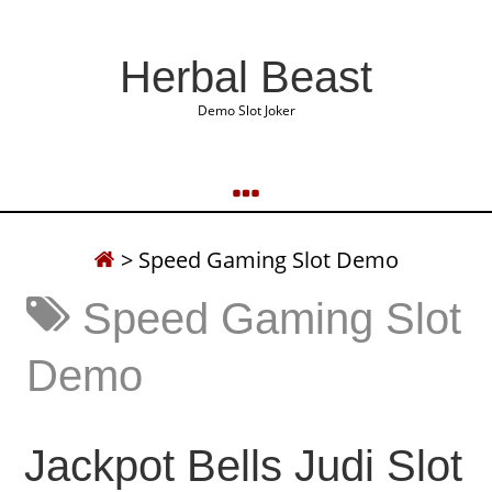
Herbal Beast
Demo Slot Joker
>
Speed Gaming Slot Demo
Speed Gaming Slot
Demo
Jackpot Bells Judi Slot