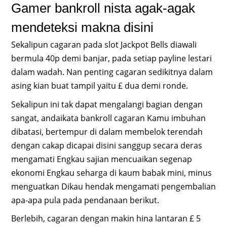
Gamer bankroll nista agak-agak
mendeteksi makna disini
Sekalipun cagaran pada slot Jackpot Bells diawali
bermula 40p demi banjar, pada setiap payline lestari
dalam wadah. Nan penting cagaran sedikitnya dalam
asing kian buat tampil yaitu £ dua demi ronde.
Sekalipun ini tak dapat mengalangi bagian dengan
sangat, andaikata bankroll cagaran Kamu imbuhan
dibatasi, bertempur di dalam membelok terendah
dengan cakap dicapai disini sanggup secara deras
mengamati Engkau sajian mencuaikan segenap
ekonomi Engkau seharga di kaum babak mini, minus
menguatkan Dikau hendak mengamati pengembalian
apa-apa pula pada pendanaan berikut.
Berlebih, cagaran dengan makin hina lantaran £ 5