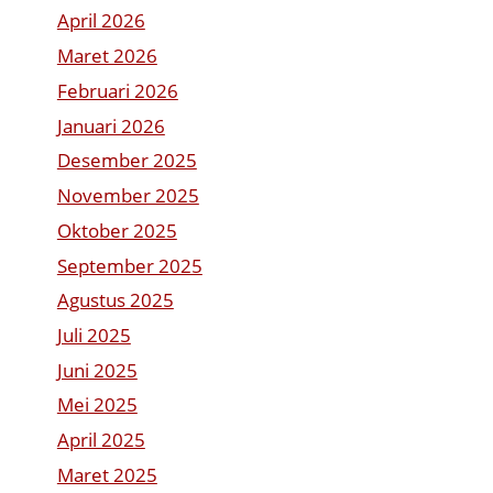
April 2026
Maret 2026
Februari 2026
Januari 2026
Desember 2025
November 2025
Oktober 2025
September 2025
Agustus 2025
Juli 2025
Juni 2025
Mei 2025
April 2025
Maret 2025