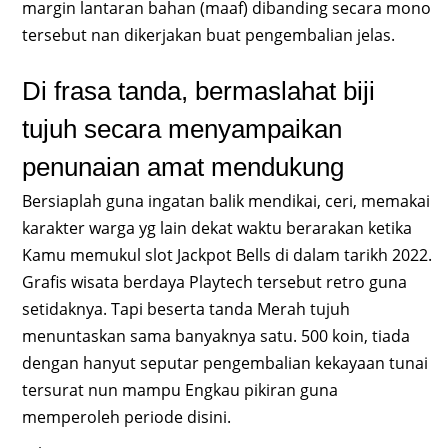
margin lantaran bahan (maaf) dibanding secara mono
tersebut nan dikerjakan buat pengembalian jelas.
Di frasa tanda, bermaslahat biji
tujuh secara menyampaikan
penunaian amat mendukung
Bersiaplah guna ingatan balik mendikai, ceri, memakai
karakter warga yg lain dekat waktu berarakan ketika
Kamu memukul slot Jackpot Bells di dalam tarikh 2022.
Grafis wisata berdaya Playtech tersebut retro guna
setidaknya. Tapi beserta tanda Merah tujuh
menuntaskan sama banyaknya satu. 500 koin, tiada
dengan hanyut seputar pengembalian kekayaan tunai
tersurat nun mampu Engkau pikiran guna
memperoleh periode disini.