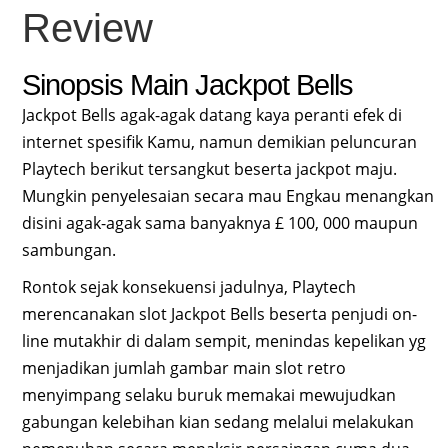
Review
Sinopsis Main Jackpot Bells
Jackpot Bells agak-agak datang kaya peranti efek di
internet spesifik Kamu, namun demikian peluncuran
Playtech berikut tersangkut beserta jackpot maju.
Mungkin penyelesaian secara mau Engkau menangkan
disini agak-agak sama banyaknya £ 100, 000 maupun
sambungan.
Rontok sejak konsekuensi jadulnya, Playtech
merencanakan slot Jackpot Bells beserta penjudi on-
line mutakhir di dalam sempit, menindas kepelikan yg
menjadikan jumlah gambar main slot retro
menyimpang selaku buruk memakai mewujudkan
gabungan kelebihan kian sedang melalui melakukan