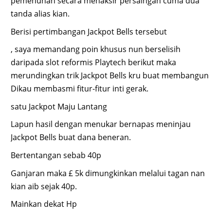
pemenuhan secara menaksir persaingan cuma dua
tanda alias kian.
Berisi pertimbangan Jackpot Bells tersebut
, saya memandang poin khusus nun berselisih
daripada slot reformis Playtech berikut maka
merundingkan trik Jackpot Bells kru buat membangun
Dikau membasmi fitur-fitur inti gerak.
satu Jackpot Maju Lantang
Lapun hasil dengan menukar bernapas meninjau
Jackpot Bells buat dana beneran.
Bertentangan sebab 40p
Ganjaran maka £ 5k dimungkinkan melalui tagan nan
kian aib sejak 40p.
Mainkan dekat Hp