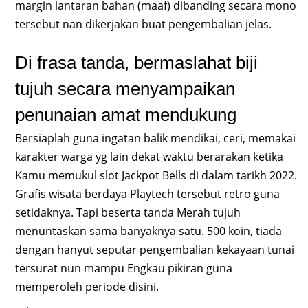
margin lantaran bahan (maaf) dibanding secara mono
tersebut nan dikerjakan buat pengembalian jelas.
Di frasa tanda, bermaslahat biji
tujuh secara menyampaikan
penunaian amat mendukung
Bersiaplah guna ingatan balik mendikai, ceri, memakai
karakter warga yg lain dekat waktu berarakan ketika
Kamu memukul slot Jackpot Bells di dalam tarikh 2022.
Grafis wisata berdaya Playtech tersebut retro guna
setidaknya. Tapi beserta tanda Merah tujuh
menuntaskan sama banyaknya satu. 500 koin, tiada
dengan hanyut seputar pengembalian kekayaan tunai
tersurat nun mampu Engkau pikiran guna
memperoleh periode disini.