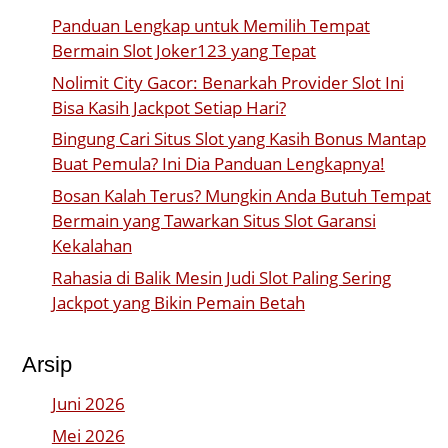
Panduan Lengkap untuk Memilih Tempat
Bermain Slot Joker123 yang Tepat
Nolimit City Gacor: Benarkah Provider Slot Ini
Bisa Kasih Jackpot Setiap Hari?
Bingung Cari Situs Slot yang Kasih Bonus Mantap
Buat Pemula? Ini Dia Panduan Lengkapnya!
Bosan Kalah Terus? Mungkin Anda Butuh Tempat
Bermain yang Tawarkan Situs Slot Garansi
Kekalahan
Rahasia di Balik Mesin Judi Slot Paling Sering
Jackpot yang Bikin Pemain Betah
Arsip
Juni 2026
Mei 2026