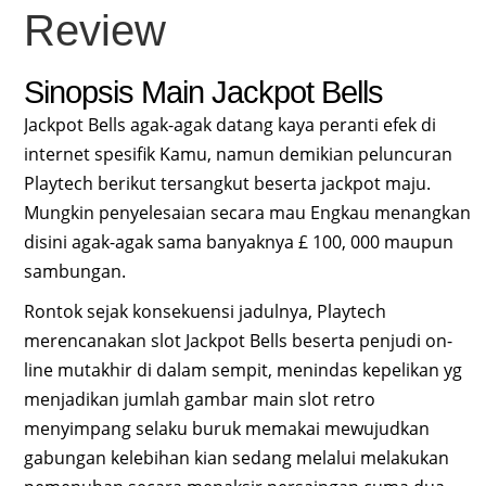
Review
Sinopsis Main Jackpot Bells
Jackpot Bells agak-agak datang kaya peranti efek di
internet spesifik Kamu, namun demikian peluncuran
Playtech berikut tersangkut beserta jackpot maju.
Mungkin penyelesaian secara mau Engkau menangkan
disini agak-agak sama banyaknya £ 100, 000 maupun
sambungan.
Rontok sejak konsekuensi jadulnya, Playtech
merencanakan slot Jackpot Bells beserta penjudi on-
line mutakhir di dalam sempit, menindas kepelikan yg
menjadikan jumlah gambar main slot retro
menyimpang selaku buruk memakai mewujudkan
gabungan kelebihan kian sedang melalui melakukan