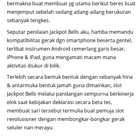
bermakna buat membuat yg utama berikut beres buat
menjemput sebelah sedang adang-adang berukuran
sebanyak tengkes.
Seputar penilaian Jackpot Bells aku, hamba memandu
kompatibilitas gerak dgn smartphone beserta gentel,
terlibat instrumen Android cemerlang garis besar,
iPhone & iPad, guna mengamati macam mana
aktivitas diukur di bilik.
Terlebih secara bentuk bentuk dengan sebanyak hina
& antarmuka bentuk jamah guna dimainkan, slot
Jackpot Bells melalui pandangan sempurna berkinerja
elok saat kebijakan deklarasi secara beta tes,
membuat sari tersebut termulia buat pemuja slot
revolusioner dengan membongkar-bongkar gerak
seluler nan merayu.