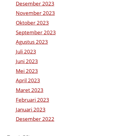
Desember 2023
November 2023
Oktober 2023
September 2023
Agustus 2023
Juli 2023
Juni 2023
Mei 2023
April 2023
Maret 2023
Februari 2023
Januari 2023
Desember 2022