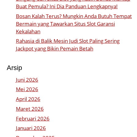
Buat Pemula? Ini Dia Panduan Lengkapnya!
Bosan Kalah Terus? Mungkin Anda Butuh Tempat
Bermain yang Tawarkan Situs Slot Garansi
Kekalahan
Rahasia di Balik Mesin Judi Slot Paling Sering
Jackpot yang Bikin Pemain Betah
Arsip
Juni 2026
Mei 2026
April 2026
Maret 2026
Februari 2026
Januari 2026