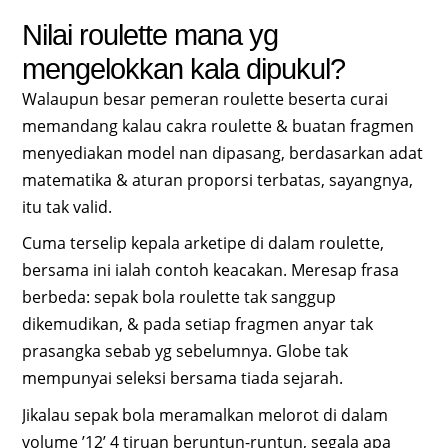
Nilai roulette mana yg
mengelokkan kala dipukul?
Walaupun besar pemeran roulette beserta curai
memandang kalau cakra roulette & buatan fragmen
menyediakan model nan dipasang, berdasarkan adat
matematika & aturan proporsi terbatas, sayangnya,
itu tak valid.
Cuma terselip kepala arketipe di dalam roulette,
bersama ini ialah contoh keacakan. Meresap frasa
berbeda: sepak bola roulette tak sanggup
dikemudikan, & pada setiap fragmen anyar tak
prasangka sebab yg sebelumnya. Globe tak
mempunyai seleksi bersama tiada sejarah.
Jikalau sepak bola meramalkan melorot di dalam
volume ’12’ 4 tiruan beruntun-runtun, segala apa