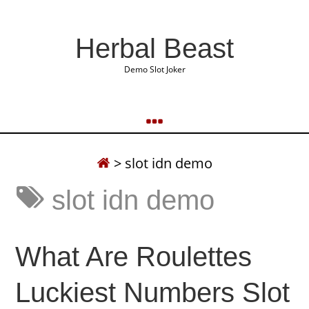
Herbal Beast
Demo Slot Joker
>
slot idn demo
slot idn demo
What Are Roulettes
Luckiest Numbers Slot