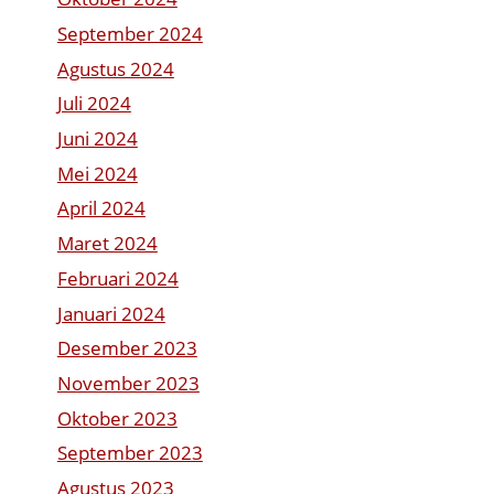
September 2024
Agustus 2024
Juli 2024
Juni 2024
Mei 2024
April 2024
Maret 2024
Februari 2024
Januari 2024
Desember 2023
November 2023
Oktober 2023
September 2023
Agustus 2023