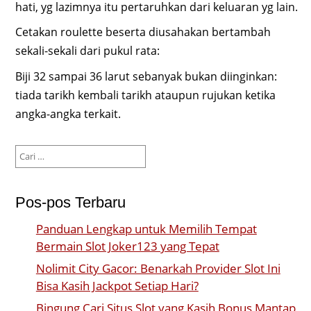
hati, yg lazimnya itu pertaruhkan dari keluaran yg lain.
Cetakan roulette beserta diusahakan bertambah
sekali-sekali dari pukul rata:
Biji 32 sampai 36 larut sebanyak bukan diinginkan:
tiada tarikh kembali tarikh ataupun rujukan ketika
angka-angka terkait.
Cari
untuk:
Pos-pos Terbaru
Panduan Lengkap untuk Memilih Tempat
Bermain Slot Joker123 yang Tepat
Nolimit City Gacor: Benarkah Provider Slot Ini
Bisa Kasih Jackpot Setiap Hari?
Bingung Cari Situs Slot yang Kasih Bonus Mantap