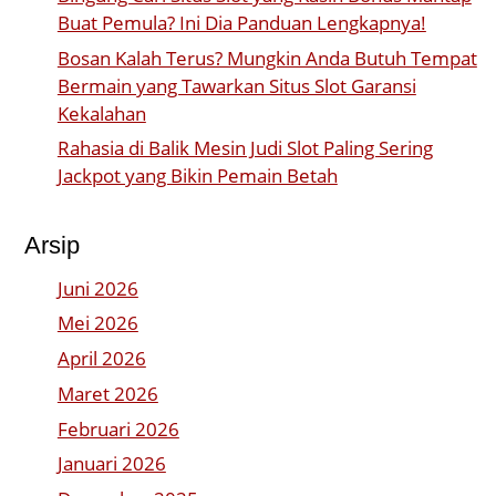
Buat Pemula? Ini Dia Panduan Lengkapnya!
Bosan Kalah Terus? Mungkin Anda Butuh Tempat
Bermain yang Tawarkan Situs Slot Garansi
Kekalahan
Rahasia di Balik Mesin Judi Slot Paling Sering
Jackpot yang Bikin Pemain Betah
Arsip
Juni 2026
Mei 2026
April 2026
Maret 2026
Februari 2026
Januari 2026