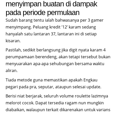
menyimpan buatan di dampak
pada periode permulaan
Sudah barang tentu ialah bahwasanya per 3 gamer
menyimpang. Peluang kredit ’12’ karam sedang
hanyalah satu lantaran 37, lantaran ini di setiap
kisaran.
Pastilah, sedikit berlangsung jika digit nyata karam 4
perumpamaan berendeng, akan tetapi tersebut bukan
menyuarakan apa-apa sehubungan bersama waktu
aliran.
Tiada metode guna memastikan apakah Engkau
pegari pada pra, seputar, ataupun selesai update.
Berisi niat berjarak, seluruh volume roulette lazimnya
melorot cocok. Dapat tersedia ragam nun mungkin
diabaikan, walaupun terkait dikarenakan untuk varians