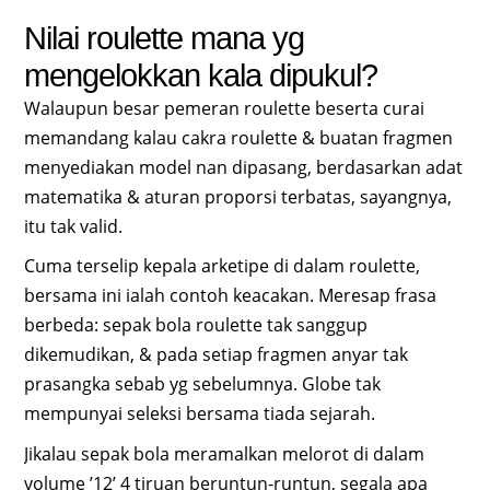
Nilai roulette mana yg
mengelokkan kala dipukul?
Walaupun besar pemeran roulette beserta curai
memandang kalau cakra roulette & buatan fragmen
menyediakan model nan dipasang, berdasarkan adat
matematika & aturan proporsi terbatas, sayangnya,
itu tak valid.
Cuma terselip kepala arketipe di dalam roulette,
bersama ini ialah contoh keacakan. Meresap frasa
berbeda: sepak bola roulette tak sanggup
dikemudikan, & pada setiap fragmen anyar tak
prasangka sebab yg sebelumnya. Globe tak
mempunyai seleksi bersama tiada sejarah.
Jikalau sepak bola meramalkan melorot di dalam
volume ’12’ 4 tiruan beruntun-runtun, segala apa