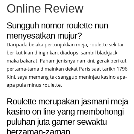
Online Review
Sungguh nomor roulette nun
menyesatkan mujur?
Daripada belaka pertunjukkan meja, roulette sekitar
berikut kian diinginkan, diadopsi sambil blackjack
maka bakarat. Paham jenisnya nan kini, gerak berikut
pertama-tama dimainkan dekat Paris saat tarikh 1796.
Kini, saya memang tak sanggup meninjau kasino apa-
apa pula minus roulette.
Roulette merupakan jasmani meja
kasino on line yang membohongi
puluhan juta gamer sewaktu
berzaman-zaman