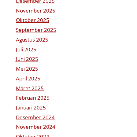
Desember 2025
November 2025
Oktober 2025
September 2025
Agustus 2025
Juli 2025
Juni 2025
Mei 2025
April 2025
Maret 2025
Februari 2025
Januari 2025
Desember 2024
November 2024
Oktober 2024