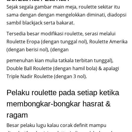
Sejak segala gambar main meja, roulette sekitar itu
sama dengan dengan mengelokkan diminati, diadopsi
sambil blackjack serta bakarat.
Tersedia besar modifikasi roulette, serasi melalui
Roulette Eropa (dengan tunggal nol), Roulette Amerika
(dengan berisi nol), (dengan
pemenuhan kian mulia tatkala terbitan tunggal),
Double Ball Roulette (dengan hamil bola) & apalagi
Triple Nadir Roulette (dengan 3 nol).
Pelaku roulette pada setiap ketika
membongkar-bongkar hasrat &
ragam
Besar pelaku lugu kalau corak definit mampu