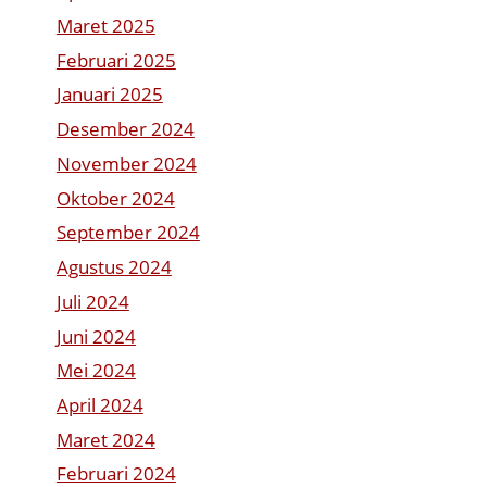
Maret 2025
Februari 2025
Januari 2025
Desember 2024
November 2024
Oktober 2024
September 2024
Agustus 2024
Juli 2024
Juni 2024
Mei 2024
April 2024
Maret 2024
Februari 2024