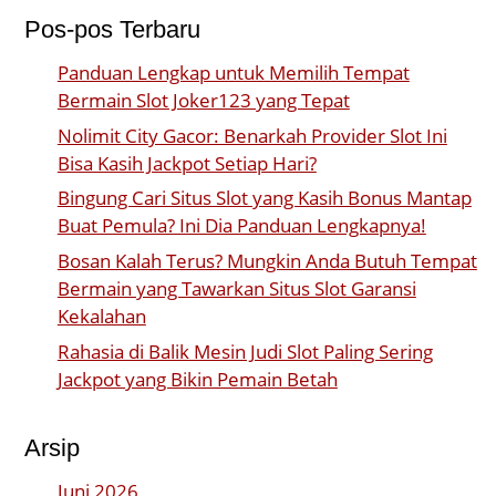
Pos-pos Terbaru
Panduan Lengkap untuk Memilih Tempat
Bermain Slot Joker123 yang Tepat
Nolimit City Gacor: Benarkah Provider Slot Ini
Bisa Kasih Jackpot Setiap Hari?
Bingung Cari Situs Slot yang Kasih Bonus Mantap
Buat Pemula? Ini Dia Panduan Lengkapnya!
Bosan Kalah Terus? Mungkin Anda Butuh Tempat
Bermain yang Tawarkan Situs Slot Garansi
Kekalahan
Rahasia di Balik Mesin Judi Slot Paling Sering
Jackpot yang Bikin Pemain Betah
Arsip
Juni 2026