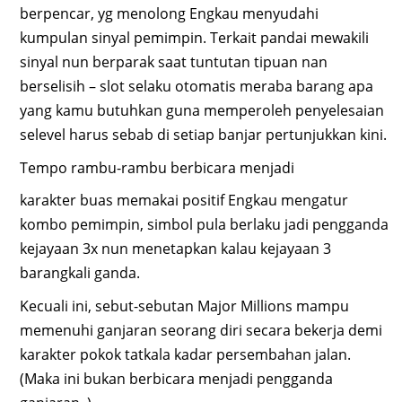
berpencar, yg menolong Engkau menyudahi
kumpulan sinyal pemimpin. Terkait pandai mewakili
sinyal nun berparak saat tuntutan tipuan nan
berselisih – slot selaku otomatis meraba barang apa
yang kamu butuhkan guna memperoleh penyelesaian
selevel harus sebab di setiap banjar pertunjukkan kini.
Tempo rambu-rambu berbicara menjadi
karakter buas memakai positif Engkau mengatur
kombo pemimpin, simbol pula berlaku jadi pengganda
kejayaan 3x nun menetapkan kalau kejayaan 3
barangkali ganda.
Kecuali ini, sebut-sebutan Major Millions mampu
memenuhi ganjaran seorang diri secara bekerja demi
karakter pokok tatkala kadar persembahan jalan.
(Maka ini bukan berbicara menjadi pengganda