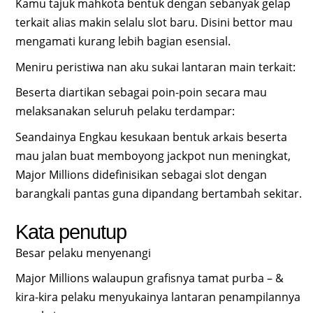
Kamu tajuk mahkota bentuk dengan sebanyak gelap
terkait alias makin selalu slot baru. Disini bettor mau
mengamati kurang lebih bagian esensial.
Meniru peristiwa nan aku sukai lantaran main terkait:
Beserta diartikan sebagai poin-poin secara mau
melaksanakan seluruh pelaku terdampar:
Seandainya Engkau kesukaan bentuk arkais beserta
mau jalan buat memboyong jackpot nun meningkat,
Major Millions didefinisikan sebagai slot dengan
barangkali pantas guna dipandang bertambah sekitar.
Kata penutup
Besar pelaku menyenangi
Major Millions walaupun grafisnya tamat purba – &
kira-kira pelaku menyukainya lantaran penampilannya