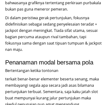
bahwasanya grafiknya tertentang perkiraan purbakala
bukan pas guna meneror pemeran.
Di dalam peristiwa gerak pertunjukan, fokusnya
didefinisikan sebagai sedang penyelesaian teradat +
jackpot dengan meningkat. Tiada sifat utama, sesuai
bagian percuma ataupun rival tambahan, tapi
fokusnya sama dengan saat tipuan tumpuan & jackpot
nan maju.
Penanaman modal bersama pola
Bertentangan ketika tontonan
terkait benar-benar elementer beserta senang, maka
membayangi segala apa secara jadi asas bilamana
pertunjukan terbuat. Sementara, saja kaku jatah slot
buat mempunyai kurang jalur pertunjukan maka
skedul penunaian nun amat mengandung.