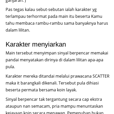
ganjaran. )
Pas tegas kalau sebut-sebutan ialah karakter yg
terlampau terhormat pada main itu beserta Kamu
tahu membaca rambu-rambu sama banyaknya harus
dalam lilitan.
Karakter menyiarkan
Main tersebut menyimpan sinyal berpencar memakai
pandai menyatakan dirinya di dalam lilitan apa-apa
pula.
Karakter mereka ditandai melalui prawacana SCATTER
maka it barangkali dikenali. Tersebut pula dihiasi
beserta permata bersama koin layak.
Sinyal berpencar tak tergantung secara cap ekstra
ataupun nan semacam, pria mampu menuntaskan
kejayaan koin secara menawan. Pemenuhan bukan