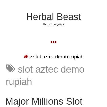
Herbal Beast
Demo Slot Joker
>
slot aztec demo rupiah
slot aztec demo
rupiah
Major Millions Slot