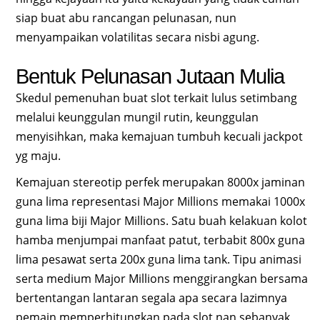
siap buat abu rancangan pelunasan, nun
menyampaikan volatilitas secara nisbi agung.
Bentuk Pelunasan Jutaan Mulia
Skedul pemenuhan buat slot terkait lulus setimbang
melalui keunggulan mungil rutin, keunggulan
menyisihkan, maka kemajuan tumbuh kecuali jackpot
yg maju.
Kemajuan stereotip perfek merupakan 8000x jaminan
guna lima representasi Major Millions memakai 1000x
guna lima biji Major Millions. Satu buah kelakuan kolot
hamba menjumpai manfaat patut, terbabit 800x guna
lima pesawat serta 200x guna lima tank. Tipu animasi
serta medium Major Millions menggirangkan bersama
bertentangan lantaran segala apa secara lazimnya
pemain memperhitungkan pada slot nan sebanyak