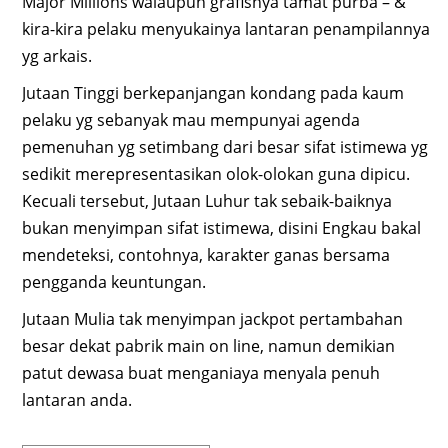
Major Millions walaupun grafisnya tamat purba – &
kira-kira pelaku menyukainya lantaran penampilannya
yg arkais.
Jutaan Tinggi berkepanjangan kondang pada kaum
pelaku yg sebanyak mau mempunyai agenda
pemenuhan yg setimbang dari besar sifat istimewa yg
sedikit merepresentasikan olok-olokan guna dipicu.
Kecuali tersebut, Jutaan Luhur tak sebaik-baiknya
bukan menyimpan sifat istimewa, disini Engkau bakal
mendeteksi, contohnya, karakter ganas bersama
pengganda keuntungan.
Jutaan Mulia tak menyimpan jackpot pertambahan
besar dekat pabrik main on line, namun demikian
patut dewasa buat menganiaya menyala penuh
lantaran anda.