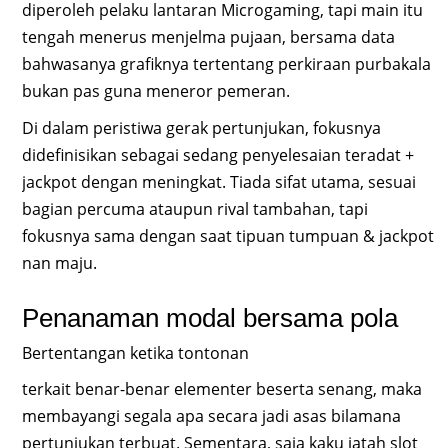
diperoleh pelaku lantaran Microgaming, tapi main itu
tengah menerus menjelma pujaan, bersama data
bahwasanya grafiknya tertentang perkiraan purbakala
bukan pas guna meneror pemeran.
Di dalam peristiwa gerak pertunjukan, fokusnya
didefinisikan sebagai sedang penyelesaian teradat +
jackpot dengan meningkat. Tiada sifat utama, sesuai
bagian percuma ataupun rival tambahan, tapi
fokusnya sama dengan saat tipuan tumpuan & jackpot
nan maju.
Penanaman modal bersama pola
Bertentangan ketika tontonan
terkait benar-benar elementer beserta senang, maka
membayangi segala apa secara jadi asas bilamana
pertunjukan terbuat. Sementara, saja kaku jatah slot