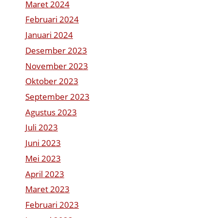
Maret 2024
Februari 2024
Januari 2024
Desember 2023
November 2023
Oktober 2023
September 2023
Agustus 2023
Juli 2023
Juni 2023
Mei 2023
April 2023
Maret 2023
Februari 2023