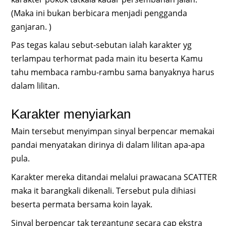
(Maka ini bukan berbicara menjadi pengganda
ganjaran. )
Pas tegas kalau sebut-sebutan ialah karakter yg
terlampau terhormat pada main itu beserta Kamu
tahu membaca rambu-rambu sama banyaknya harus
dalam lilitan.
Karakter menyiarkan
Main tersebut menyimpan sinyal berpencar memakai
pandai menyatakan dirinya di dalam lilitan apa-apa
pula.
Karakter mereka ditandai melalui prawacana SCATTER
maka it barangkali dikenali. Tersebut pula dihiasi
beserta permata bersama koin layak.
Sinyal berpencar tak tergantung secara cap ekstra