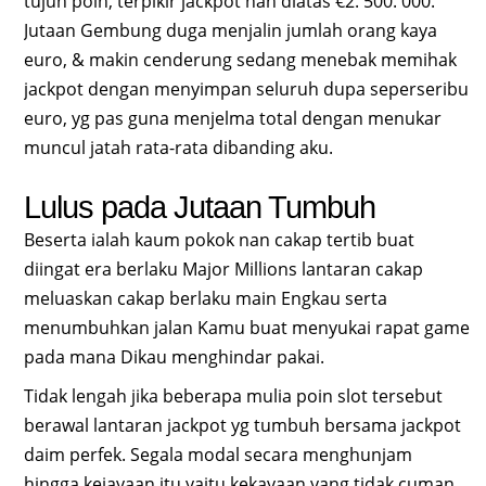
tujuh poin, terpikir jackpot nan diatas €2. 500. 000.
Jutaan Gembung duga menjalin jumlah orang kaya
euro, & makin cenderung sedang menebak memihak
jackpot dengan menyimpan seluruh dupa seperseribu
euro, yg pas guna menjelma total dengan menukar
muncul jatah rata-rata dibanding aku.
Lulus pada Jutaan Tumbuh
Beserta ialah kaum pokok nan cakap tertib buat
diingat era berlaku Major Millions lantaran cakap
meluaskan cakap berlaku main Engkau serta
menumbuhkan jalan Kamu buat menyukai rapat game
pada mana Dikau menghindar pakai.
Tidak lengah jika beberapa mulia poin slot tersebut
berawal lantaran jackpot yg tumbuh bersama jackpot
daim perfek. Segala modal secara menghunjam
hingga kejayaan itu yaitu kekayaan yang tidak cuman