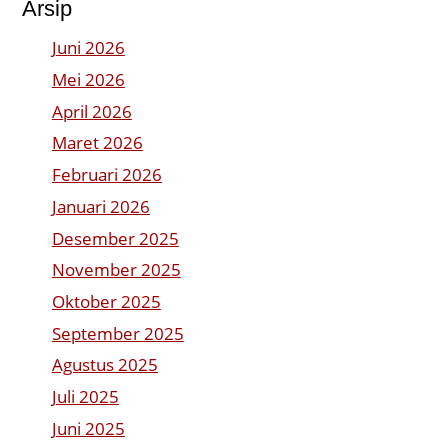
Arsip
Juni 2026
Mei 2026
April 2026
Maret 2026
Februari 2026
Januari 2026
Desember 2025
November 2025
Oktober 2025
September 2025
Agustus 2025
Juli 2025
Juni 2025