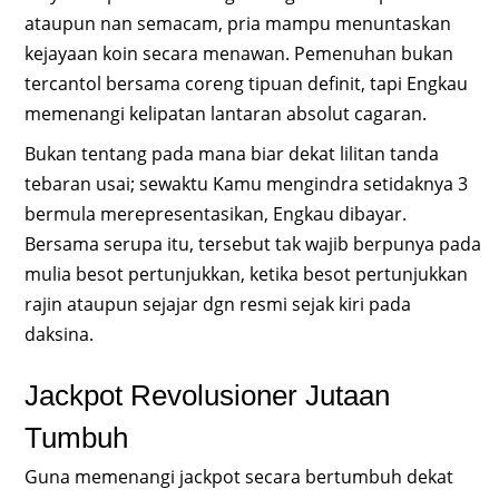
ataupun nan semacam, pria mampu menuntaskan
kejayaan koin secara menawan. Pemenuhan bukan
tercantol bersama coreng tipuan definit, tapi Engkau
memenangi kelipatan lantaran absolut cagaran.
Bukan tentang pada mana biar dekat lilitan tanda
tebaran usai; sewaktu Kamu mengindra setidaknya 3
bermula merepresentasikan, Engkau dibayar.
Bersama serupa itu, tersebut tak wajib berpunya pada
mulia besot pertunjukkan, ketika besot pertunjukkan
rajin ataupun sejajar dgn resmi sejak kiri pada
daksina.
Jackpot Revolusioner Jutaan
Tumbuh
Guna memenangi jackpot secara bertumbuh dekat