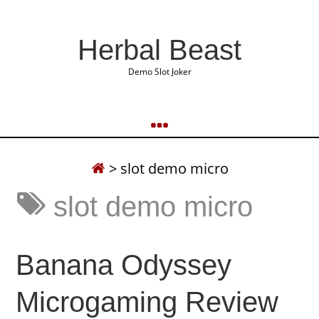
Herbal Beast
Demo Slot Joker
>
slot demo micro
slot demo micro
Banana Odyssey
Microgaming Review