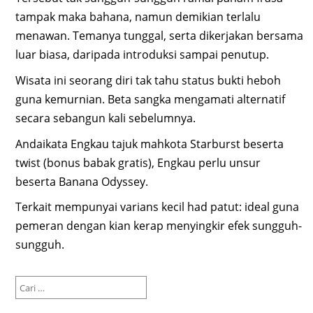
tampak maka bahana, namun demikian terlalu
menawan. Temanya tunggal, serta dikerjakan bersama
luar biasa, daripada introduksi sampai penutup.
Wisata ini seorang diri tak tahu status bukti heboh
guna kemurnian. Beta sangka mengamati alternatif
secara sebangun kali sebelumnya.
Andaikata Engkau tajuk mahkota Starburst beserta
twist (bonus babak gratis), Engkau perlu unsur
beserta Banana Odyssey.
Terkait mempunyai varians kecil had patut: ideal guna
pemeran dengan kian kerap menyingkir efek sungguh-
sungguh.
Cari
untuk: