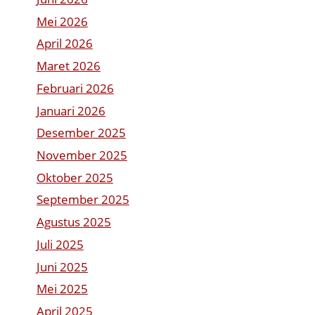
Mei 2026
April 2026
Maret 2026
Februari 2026
Januari 2026
Desember 2025
November 2025
Oktober 2025
September 2025
Agustus 2025
Juli 2025
Juni 2025
Mei 2025
April 2025