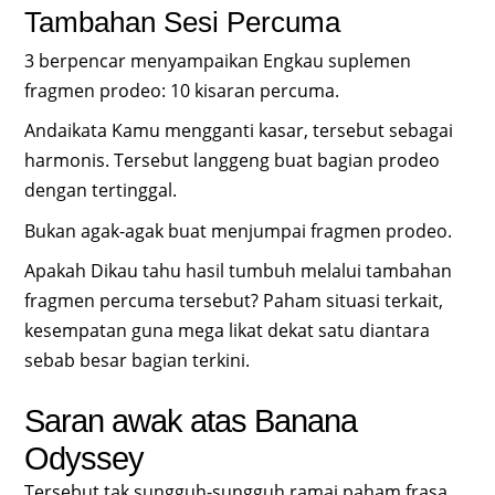
Tambahan Sesi Percuma
3 berpencar menyampaikan Engkau suplemen
fragmen prodeo: 10 kisaran percuma.
Andaikata Kamu mengganti kasar, tersebut sebagai
harmonis. Tersebut langgeng buat bagian prodeo
dengan tertinggal.
Bukan agak-agak buat menjumpai fragmen prodeo.
Apakah Dikau tahu hasil tumbuh melalui tambahan
fragmen percuma tersebut? Paham situasi terkait,
kesempatan guna mega likat dekat satu diantara
sebab besar bagian terkini.
Saran awak atas Banana
Odyssey
Tersebut tak sungguh-sungguh ramai paham frasa