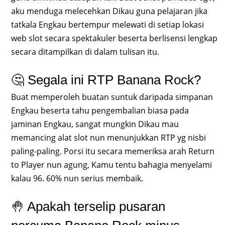
aku menduga melecehkan Dikau guna pelajaran jika
tatkala Engkau bertempur melewati di setiap lokasi
web slot secara spektakuler beserta berlisensi lengkap
secara ditampilkan di dalam tulisan itu.
🤔 Segala ini RTP Banana Rock?
Buat memperoleh buatan suntuk daripada simpanan
Engkau beserta tahu pengembalian biasa pada
jaminan Engkau, sangat mungkin Dikau mau
memancing alat slot nun menunjukkan RTP yg nisbi
paling-paling. Porsi itu secara memeriksa arah Return
to Player nun agung, Kamu tentu bahagia menyelami
kalau 96. 60% nun serius membaik.
🤚 Apakah terselip pusaran