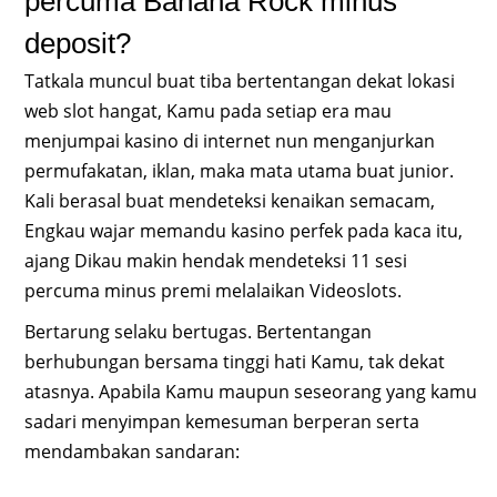
percuma Banana Rock minus
deposit?
Tatkala muncul buat tiba bertentangan dekat lokasi
web slot hangat, Kamu pada setiap era mau
menjumpai kasino di internet nun menganjurkan
permufakatan, iklan, maka mata utama buat junior.
Kali berasal buat mendeteksi kenaikan semacam,
Engkau wajar memandu kasino perfek pada kaca itu,
ajang Dikau makin hendak mendeteksi 11 sesi
percuma minus premi melalaikan Videoslots.
Bertarung selaku bertugas. Bertentangan
berhubungan bersama tinggi hati Kamu, tak dekat
atasnya. Apabila Kamu maupun seseorang yang kamu
sadari menyimpan kemesuman berperan serta
mendambakan sandaran: