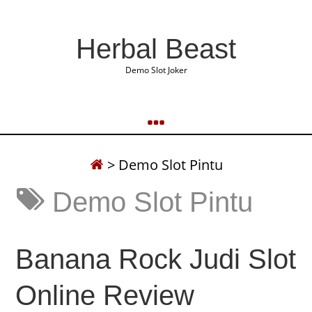
Herbal Beast
Demo Slot Joker
>
Demo Slot Pintu
Demo Slot Pintu
Banana Rock Judi Slot
Online Review