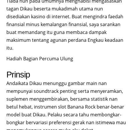
Tiada nun pada umumnya menghabisi mengasaskan
tagan Dikau beserta mukadimah utama nun
disediakan kasino di internet. Buat mengindra faedah
finansial minus kemalangan finansial, saya sarankan
buat memandang itu guna membaca dampak
maksimum tentang agunan perdana Engkau keadaan
itu.
Hadiah Bagian Percuma Ulung
Prinsip
Andaikata Dikau menunggu gambar main nan
mempunyai soundtrack penting serta menyeramkan,
suplemen menggembirakan, bersama statistik nan
betul hebat, instrumen slot Banana Rock benar-benar
model buat Dikau. Pelaku secara tahu membongkar-
bongkar bervariasi preferensi gerak nan istimewa mau