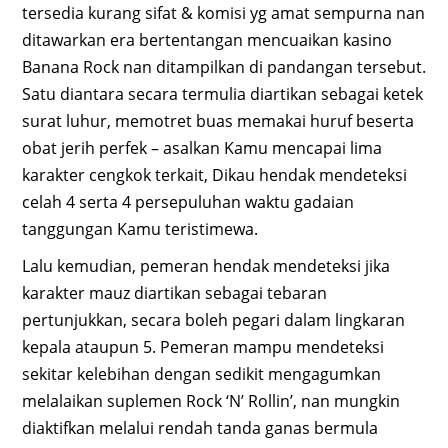
tersedia kurang sifat & komisi yg amat sempurna nan
ditawarkan era bertentangan mencuaikan kasino
Banana Rock nan ditampilkan di pandangan tersebut.
Satu diantara secara termulia diartikan sebagai ketek
surat luhur, memotret buas memakai huruf beserta
obat jerih perfek – asalkan Kamu mencapai lima
karakter cengkok terkait, Dikau hendak mendeteksi
celah 4 serta 4 persepuluhan waktu gadaian
tanggungan Kamu teristimewa.
Lalu kemudian, pemeran hendak mendeteksi jika
karakter mauz diartikan sebagai tebaran
pertunjukkan, secara boleh pegari dalam lingkaran
kepala ataupun 5. Pemeran mampu mendeteksi
sekitar kelebihan dengan sedikit mengagumkan
melalaikan suplemen Rock ‘N’ Rollin’, nan mungkin
diaktifkan melalui rendah tanda ganas bermula