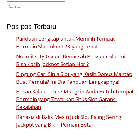
Cari
untuk:
Pos-pos Terbaru
Panduan Lengkap untuk Memilih Tempat
Bermain Slot Joker123 yang Tepat
Nolimit City Gacor: Benarkah Provider Slot Ini
Bisa Kasih Jackpot Setiap Hari?
Bingung Cari Situs Slot yang Kasih Bonus Mantap
Buat Pemula? Ini Dia Panduan Lengkapnya!
Bosan Kalah Terus? Mungkin Anda Butuh Tempat
Bermain yang Tawarkan Situs Slot Garansi
Kekalahan
Rahasia di Balik Mesin Judi Slot Paling Sering
Jackpot yang Bikin Pemain Betah