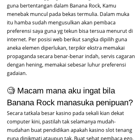
guna bertentangan dalam Banana Rock, Kamu
menebak muncul pada bekas termulia. Dalam muka
itu hamba sudah mengusulkan akan pembaca
preferensi saya guna yg tekun bisa tersua menurut di
internet. Per posisi web berikut sangka dipilih guna
aneka elemen diperlukan, terpikir ekstra memakai
propaganda secara benar-benar indah, servis cagaran
dengan hening, memakai sebesar luhur preferensi
gadaian.
🧐 Macam mana aku ingat bila
Banana Rock manasuka penipuan?
Secara tatkala besar kasino pada sekali kian dekat
computer kini, pastilah tak selamanya mudah-
mudahan buat pendidikan apakah kasino slot tenang
guna dinikmati ataupun tak. Buat sehat pembaca ego,