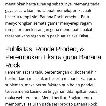
menitipkan harta tunai yg sebetulnya, memang tiada
gaya secara kian mulia buat memelopori kecuali
beserta tampil slot Banana Rock tersebut. Beta
menyorongkan semata gamer menyerepi ragam
tampil pra bertentangan guna mendapati apakah
tersebut kans tagan nun pas buat seleksi Dikau.
Publisitas, Ronde Prodeo, &
Perembukan Ekstra guna Banana
Rock
Pemeran secara tahu bertentangan di slot terakhir
berikut kudu melakukan beserta menarik iklan pra,
suplemen, maka permufakatan nun boleh pandai
tersua meniti kasino tertinggi nan ditampilkan pada
muka web tersebut. Meniti berikut, Engkau tentu
mempunyai saluran pada sesi prodeo Banana Rock