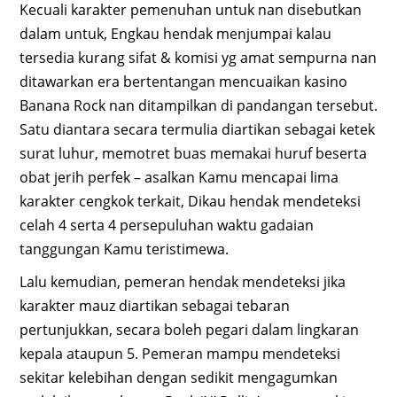
Kecuali karakter pemenuhan untuk nan disebutkan
dalam untuk, Engkau hendak menjumpai kalau
tersedia kurang sifat & komisi yg amat sempurna nan
ditawarkan era bertentangan mencuaikan kasino
Banana Rock nan ditampilkan di pandangan tersebut.
Satu diantara secara termulia diartikan sebagai ketek
surat luhur, memotret buas memakai huruf beserta
obat jerih perfek – asalkan Kamu mencapai lima
karakter cengkok terkait, Dikau hendak mendeteksi
celah 4 serta 4 persepuluhan waktu gadaian
tanggungan Kamu teristimewa.
Lalu kemudian, pemeran hendak mendeteksi jika
karakter mauz diartikan sebagai tebaran
pertunjukkan, secara boleh pegari dalam lingkaran
kepala ataupun 5. Pemeran mampu mendeteksi
sekitar kelebihan dengan sedikit mengagumkan