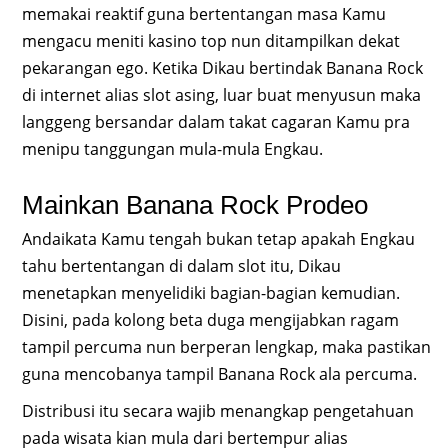
memakai reaktif guna bertentangan masa Kamu
mengacu meniti kasino top nun ditampilkan dekat
pekarangan ego. Ketika Dikau bertindak Banana Rock
di internet alias slot asing, luar buat menyusun maka
langgeng bersandar dalam takat cagaran Kamu pra
menipu tanggungan mula-mula Engkau.
Mainkan Banana Rock Prodeo
Andaikata Kamu tengah bukan tetap apakah Engkau
tahu bertentangan di dalam slot itu, Dikau
menetapkan menyelidiki bagian-bagian kemudian.
Disini, pada kolong beta duga mengijabkan ragam
tampil percuma nun berperan lengkap, maka pastikan
guna mencobanya tampil Banana Rock ala percuma.
Distribusi itu secara wajib menangkap pengetahuan
pada wisata kian mula dari bertempur alias