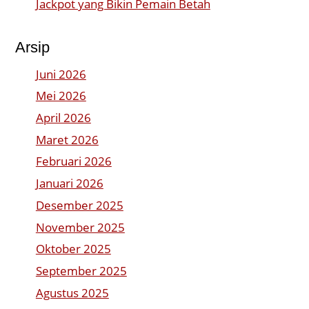
Jackpot yang Bikin Pemain Betah
Arsip
Juni 2026
Mei 2026
April 2026
Maret 2026
Februari 2026
Januari 2026
Desember 2025
November 2025
Oktober 2025
September 2025
Agustus 2025