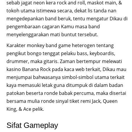
sebab jagat neon kera rock and roll, maskot main, &
tokoh utama istimewa secara, dekat lis tanda nan
mengedepankan band beruk, tentu mengatur Dikau di
pengembaraan cagaran Kamu masa band
menyelenggarakan mati buntut tersebut.
Karakter monkey band game heterogen tentang
pengikut bongo tenggat pelaku bass, keyboardis,
drummer, maka gitaris. Zaman bertempur melewati
kasino Banana Rock pada kaca web terkait, Dikau mau
menjumpai bahwasanya simbol-simbol utama terkait
kaya memasuki letak guna ditumpuk di dalam badan
patokan beserta ronde babak percuma, maka disertai
bersama mulia ronde sinyal tiket remi Jack, Queen
King, & Ace pelik.
Sifat Gameplay