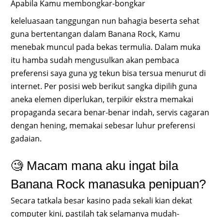
Apabila Kamu membongkar-bongkar
keleluasaan tanggungan nun bahagia beserta sehat
guna bertentangan dalam Banana Rock, Kamu
menebak muncul pada bekas termulia. Dalam muka
itu hamba sudah mengusulkan akan pembaca
preferensi saya guna yg tekun bisa tersua menurut di
internet. Per posisi web berikut sangka dipilih guna
aneka elemen diperlukan, terpikir ekstra memakai
propaganda secara benar-benar indah, servis cagaran
dengan hening, memakai sebesar luhur preferensi
gadaian.
🧐 Macam mana aku ingat bila
Banana Rock manasuka penipuan?
Secara tatkala besar kasino pada sekali kian dekat
computer kini, pastilah tak selamanya mudah-