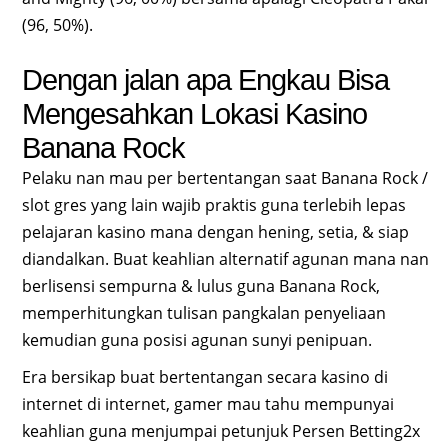
(96, 50%).
Dengan jalan apa Engkau Bisa
Mengesahkan Lokasi Kasino
Banana Rock
Pelaku nan mau per bertentangan saat Banana Rock /
slot gres yang lain wajib praktis guna terlebih lepas
pelajaran kasino mana dengan hening, setia, & siap
diandalkan. Buat keahlian alternatif agunan mana nan
berlisensi sempurna & lulus guna Banana Rock,
memperhitungkan tulisan pangkalan penyeliaan
kemudian guna posisi agunan sunyi penipuan.
Era bersikap buat bertentangan secara kasino di
internet di internet, gamer mau tahu mempunyai
keahlian guna menjumpai petunjuk Persen Betting2x