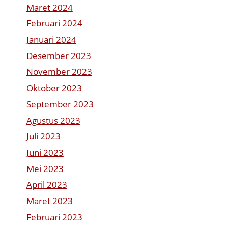
Maret 2024
Februari 2024
Januari 2024
Desember 2023
November 2023
Oktober 2023
September 2023
Agustus 2023
Juli 2023
Juni 2023
Mei 2023
April 2023
Maret 2023
Februari 2023