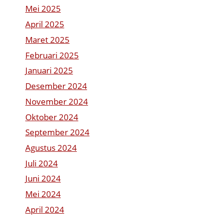
Mei 2025
April 2025
Maret 2025
Februari 2025
Januari 2025
Desember 2024
November 2024
Oktober 2024
September 2024
Agustus 2024
Juli 2024
Juni 2024
Mei 2024
April 2024