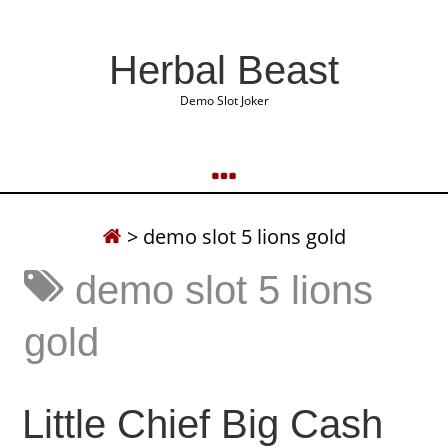
Herbal Beast
Demo Slot Joker
>
demo slot 5 lions gold
demo slot 5 lions
gold
Little Chief Big Cash