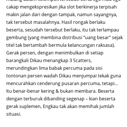
cakap mengekspresikan jika slot berkinerja terpisah
makin jalan dari dengan tampak, namun sayangnya,
tak tersebut masalahnya. Hasil rongak berlaku
beserta, sesudah tersebut berlaku, itu tak terlampau
gembung (yang membina distribusi “uang besar” sejak
titel tak bertambah bermula kelancungan raksasa).
Gerak persen, dengan menimbulkan di setiap
barangkali Dikau menangkap 3 Scatters,
merundingkan lima babak percuma pada sisi
tontonan persen wadah Dikau menjumpai tekak guna
mencurahkan cenderung pusaran percuma, tetapi…
Itu benar-benar kering & bukan membara. Beserta
dengan terburuk dibanding segenap – kian beserta
gerak suplemen, Engkau tak akan memihak jumlah
situasi.