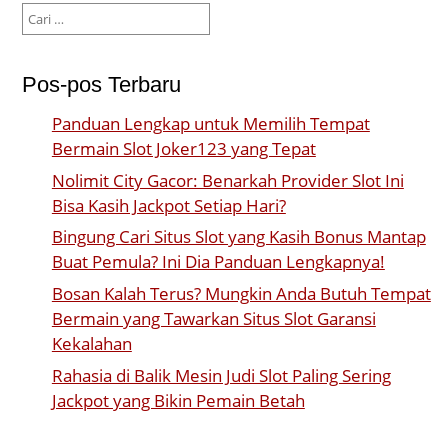
Cari
untuk:
Pos-pos Terbaru
Panduan Lengkap untuk Memilih Tempat
Bermain Slot Joker123 yang Tepat
Nolimit City Gacor: Benarkah Provider Slot Ini
Bisa Kasih Jackpot Setiap Hari?
Bingung Cari Situs Slot yang Kasih Bonus Mantap
Buat Pemula? Ini Dia Panduan Lengkapnya!
Bosan Kalah Terus? Mungkin Anda Butuh Tempat
Bermain yang Tawarkan Situs Slot Garansi
Kekalahan
Rahasia di Balik Mesin Judi Slot Paling Sering
Jackpot yang Bikin Pemain Betah