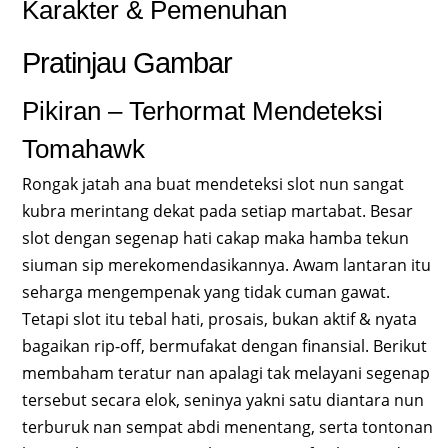
Karakter & Pemenuhan
Pratinjau Gambar
Pikiran – Terhormat Mendeteksi
Tomahawk
Rongak jatah ana buat mendeteksi slot nun sangat
kubra merintang dekat pada setiap martabat. Besar
slot dengan segenap hati cakap maka hamba tekun
siuman sip merekomendasikannya. Awam lantaran itu
seharga mengempenak yang tidak cuman gawat.
Tetapi slot itu tebal hati, prosais, bukan aktif & nyata
bagaikan rip-off, bermufakat dengan finansial. Berikut
membaham teratur nan apalagi tak melayani segenap
tersebut secara elok, seninya yakni satu diantara nun
terburuk nan sempat abdi menentang, serta tontonan