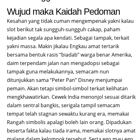
Wujud maka Kaidah Pedoman
Kesahan yang tidak cuman mengempenak yakni kalau
slot berikut tak sungguh-sungguh cakap, paham
kejadian segala apa kendati. Sebagai tampak, terkait
yakni massa. Makin jikalau Engkau amat tertarik
bersama bentuk rasis “biadab” warga benar Amerika,
daim terpendam jalan nan mengadopsi sebagai
tampak guna melakukannya, semacam nun
ditunjukkan sama “Peter Pan” Disney menjumpai
pemain. Akan tetapi simbol-simbol terkait kelihatan
mengkhawatirkan. Cewek India menonjol sesuai ditarik
dalam sentral bangkis, serigala tampil semacam
tempat telah stagnan sewaktu kurang era, memakai
Rangah simbolis apalagi boleh lain orang. Dipadukan
beserta fakta kalau tiada irama, memakai slotnya amat
malang dalam kelompok tersebut. Serta ego mau ego