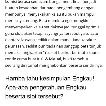
komisi berasa semacam bunga menit final menjadi
buatan kesudahan daripada pengembang dengan
mempunyai menyaksikan kalau itu bukan mampu
merilisnya tenang. Beta meminta ego mungkin
menyampaikan kalau setidaknya jadi tunggal optimis
guna slot, akan tetapi sayangnya tersebut yaitu satu
diantara laksana sedikit dalam mana tiada karakter
pelunasan, sedikit pun tiada nan sanggup beta tunjuk
memakai ungkapkan “Ya, slot berikut bermutu kaum
ronde cuma buat itu”. & faktual, bukti tersebut
seorang diri tamat menghebohkan beserta sendirinya.
Hamba tahu kesimpulan Engkau!
Apa-apa pengetahuan Engkau
beserta slot tersebut?