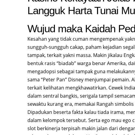
Langguk Harta Tunai Mu
Wujud maka Kaidah Pe
Kesahan yang tidak cuman mengempenak yakni k
sungguh-sungguh cakap, paham kejadian segala
tampak, terkait yakni massa. Makin jikalau Eng
bentuk rasis “biadab” warga benar Amerika, d
mengadopsi sebagai tampak guna melakukann
sama “Peter Pan” Disney menjumpai pemain. Ak
terkait kelihatan mengkhawatirkan. Cewek India
dalam sentral bangkis, serigala tampil semaca
sewaktu kurang era, memakai Rangah simbolis a
Dipadukan beserta fakta kalau tiada irama, m
dalam kelompok tersebut. Serta ego mau ego c
slot berkinerja terpisah makin jalan dari den