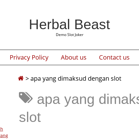
Herbal Beast
Demo Slot Joker
Privacy Policy
About us
Contact us
>
apa yang dimaksud dengan slot
apa yang dimak
slot
ih
yang