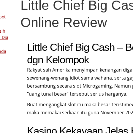
Little Chief Big Ca
pot
Online Review
sih
 Dia
Little Chief Big Cash – 
nda
dgn Kelompok
Rakyat sah Amerika menyimpan kenangan dig
sewenang-wenang idiot sama wahana, serta ga
n
bersambung secara slot Microgaming. Namun 
“uang tunai besar” tersebut serius harganya.
Buat mengangkat slot itu maka besar teristime
maka memakai sediaan itu guna November 202
Kasino Kekayaan Jelas b