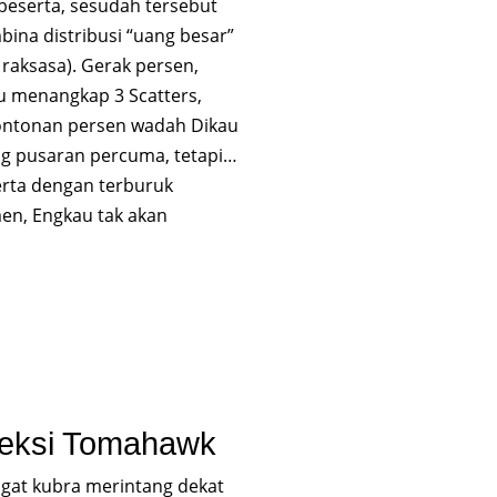
 beserta, sesudah tersebut
ina distribusi “uang besar”
 raksasa). Gerak persen,
u menangkap 3 Scatters,
ontonan persen wadah Dikau
g pusaran percuma, tetapi…
erta dengan terburuk
men, Engkau tak akan
teksi Tomahawk
ngat kubra merintang dekat