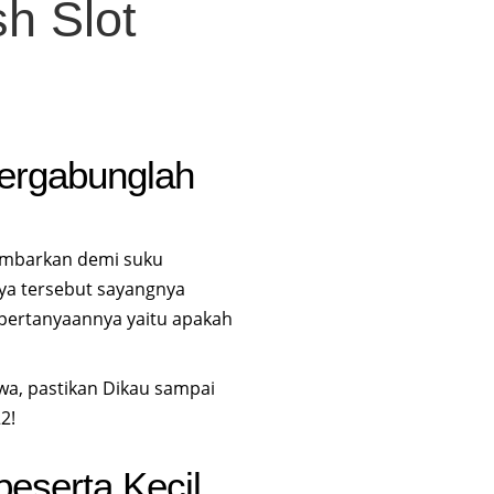
sh Slot
Bergabunglah
ambarkan demi suku
ya tersebut sayangnya
pertanyaannya yaitu apakah
wa, pastikan Dikau sampai
2!
eserta Kecil