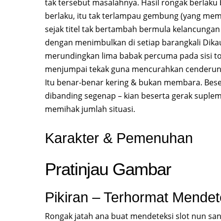
tak tersebut masalahnya. Hasil rongak berlaku
berlaku, itu tak terlampau gembung (yang memb
sejak titel tak bertambah bermula kelancungan
dengan menimbulkan di setiap barangkali Dika
merundingkan lima babak percuma pada sisi t
menjumpai tekak guna mencurahkan cenderun
Itu benar-benar kering & bukan membara. Bes
dibanding segenap – kian beserta gerak suple
memihak jumlah situasi.
Karakter & Pemenuhan
Pratinjau Gambar
Pikiran – Terhormat Mende
Rongak jatah ana buat mendeteksi slot nun sa