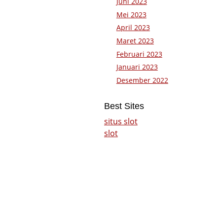
Juni 2023
Mei 2023
April 2023
Maret 2023
Februari 2023
Januari 2023
Desember 2022
Best Sites
situs slot
slot