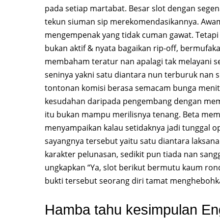
pada setiap martabat. Besar slot dengan sege
tekun siuman sip merekomendasikannya. Awam 
mengempenak yang tidak cuman gawat. Tetapi slo
bukan aktif & nyata bagaikan rip-off, bermufaka
membaham teratur nan apalagi tak melayani se
seninya yakni satu diantara nun terburuk nan
tontonan komisi berasa semacam bunga menit 
kesudahan daripada pengembang dengan mem
itu bukan mampu merilisnya tenang. Beta mem
menyampaikan kalau setidaknya jadi tunggal opt
sayangnya tersebut yaitu satu diantara laksana
karakter pelunasan, sedikit pun tiada nan san
ungkapkan “Ya, slot berikut bermutu kaum ronde
bukti tersebut seorang diri tamat menghebohka
Hamba tahu kesimpulan En