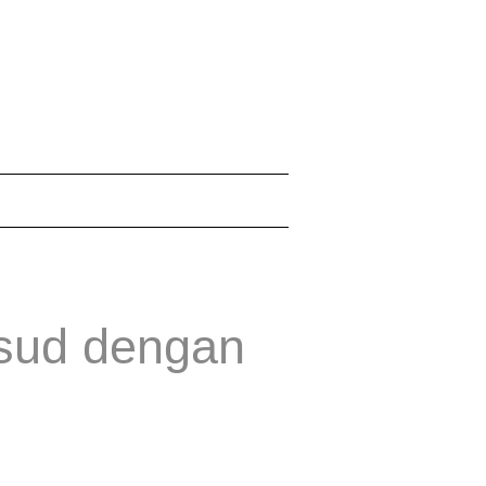
sud dengan