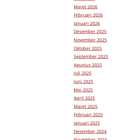
Maret 2026
Februari 2026
Januari 2026
Desember 2025
November 2025
Oktober 2025
September 2025
Agustus 2025
Juli 2025
Juni 2025
Mei 2025
April 2025
Maret 2025
Februari 2025
Januari 2025
Desember 2024
November 2024