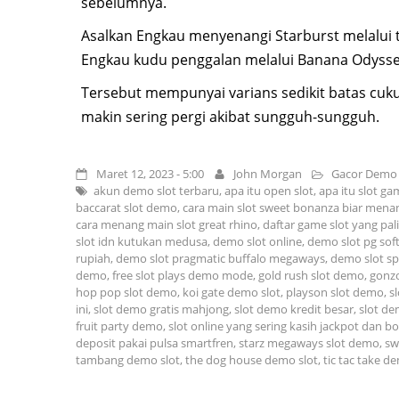
sebelumnya.
Asalkan Engkau menyenangi Starburst melalui t
Engkau kudu penggalan melalui Banana Odysse
Tersebut mempunyai varians sedikit batas cuk
makin sering pergi akibat sungguh-sungguh.
Maret 12, 2023 - 5:00
John Morgan
Gacor Demo 
akun demo slot terbaru
,
apa itu open slot
,
apa itu slot ga
baccarat slot demo
,
cara main slot sweet bonanza biar mena
cara menang main slot great rhino
,
daftar game slot yang pa
slot idn kutukan medusa
,
demo slot online
,
demo slot pg sof
rupiah
,
demo slot pragmatic buffalo megaways
,
demo slot s
demo
,
free slot plays demo mode
,
gold rush slot demo
,
gonzo
hop pop slot demo
,
koi gate demo slot
,
playson slot demo
,
s
ini
,
slot demo gratis mahjong
,
slot demo kredit besar
,
slot d
fruit party demo
,
slot online yang sering kasih jackpot dan 
deposit pakai pulsa smartfren
,
starz megaways slot demo
,
sw
tambang demo slot
,
the dog house demo slot
,
tic tac take d