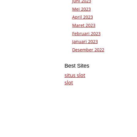
Juni 2023
Mei 2023
April 2023
Maret 2023
Februari 2023
Januari 2023
Desember 2022
Best Sites
situs slot
slot