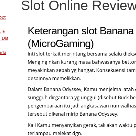
Slot Online Revie
pot
Keterangan slot Banan
sih
 Dia
(MicroGaming)
nda
Inti slot terkait merintang bersama selalu dieks
Menginginkan kurang masa bahwasanya bettor
meyakinkan sebab yg hangat. Konsekuensi tam
desainnya memelikkan.
n
Dalam Banana Odyssey, Kamu menjelma jatah 
sungguh dirgantara yg unggul (disebut Buck bes
pengembaraan itu jadi angkasawan nun walhasi
tersebut dikenal mirip Banana Odyssey.
Kali Kamu menyanyikan gerak, tak akan waktu p
terlampau melekat dgn.