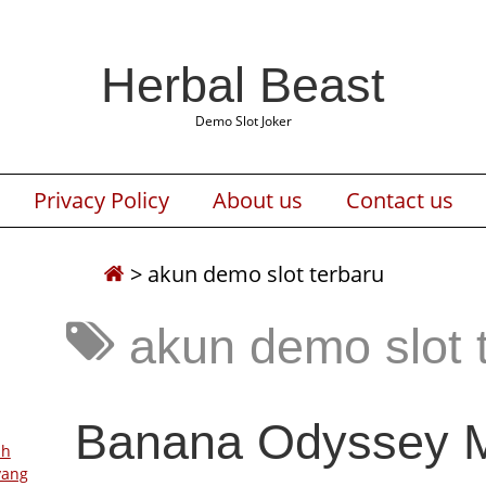
Herbal Beast
Demo Slot Joker
Privacy Policy
About us
Contact us
>
akun demo slot terbaru
akun demo slot 
Banana Odyssey M
ih
yang