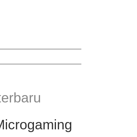
terbaru
icrogaming