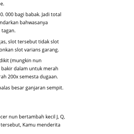
e.
 000 bagi babak. Jadi total
andarkan bahwasanya
 tagan.
, slot tersebut tidak slot
nkan slot varians garang.
dikit (mungkin nun
 bakir dalam untuk merah
ah 200x semesta dugaan.
las besar ganjaran sempit.
er nun bertambah kecil J, Q,
 tersebut, Kamu menderita