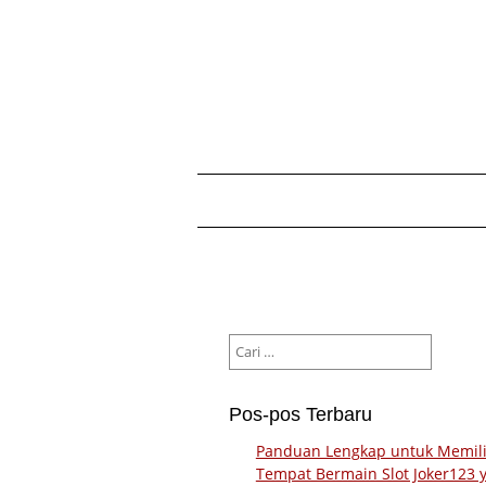
Cari
untuk:
Pos-pos Terbaru
Panduan Lengkap untuk Memil
Tempat Bermain Slot Joker123 