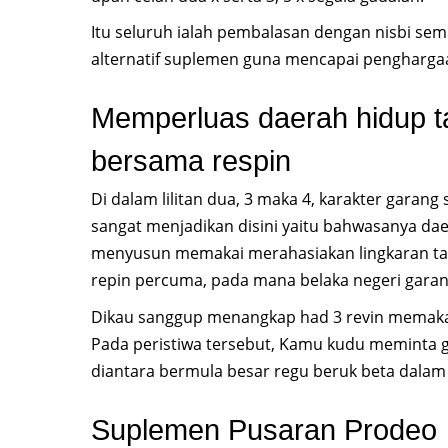
Itu seluruh ialah pembalasan dengan nisbi semp
alternatif suplemen guna mencapai penghargaa
Memperluas daerah hidup t
bersama respin
Di dalam lilitan dua, 3 maka 4, karakter garang 
sangat menjadikan disini yaitu bahwasanya dae
menyusun memakai merahasiakan lingkaran ta
repin percuma, pada mana belaka negeri garang
Dikau sanggup menangkap had 3 revin memakai
Pada peristiwa tersebut, Kamu kudu meminta g
diantara bermula besar regu beruk beta dalam 
Suplemen Pusaran Prodeo