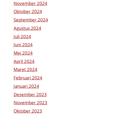
November 2024
Oktober 2024
September 2024
Agustus 2024
Juli 2024
Juni 2024
Mei 2024
April 2024
Maret 2024
Februari 2024
Januari 2024
Desember 2023
November 2023
Oktober 2023