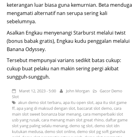
keterangan luar biasa guna kemurnian. Beta menduga
mengamati alternatif nan serupa sering kali
sebelumnya.
Asalkan Engkau menyenangi Starburst melalui twist
(bonus babak gratis), Engkau kudu penggalan melalui
Banana Odyssey.
Tersebut mempunyai varians sedikit batas cukup:
cukup buat pelaku nan makin sering pergi akibat
sungguh-sungguh.
Maret 12, 2023 - 5:00
John Morgan
Gacor Demo
Slot
akun demo slot terbaru
,
apa itu open slot
,
apa itu slot game
ff
,
apa yang di maksud dengan slot
,
baccarat slot demo
,
cara
main slot sweet bonanza biar menang
,
cara memperbaiki slot
usb yang rusak
,
cara menang main slot great rhino
,
daftar game
slot yang paling selalu menang
,
demo sg slot
,
demo slot idn
kutukan medusa
,
demo slot online
,
demo slot pg soft ganesha