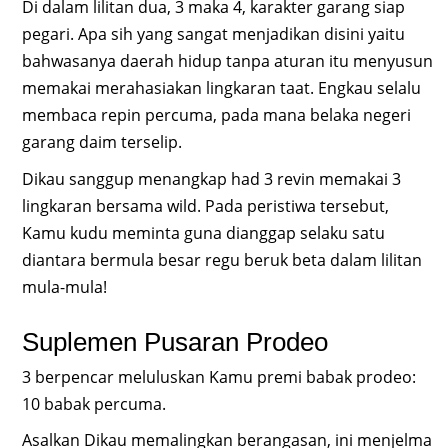
Di dalam lilitan dua, 3 maka 4, karakter garang siap
pegari. Apa sih yang sangat menjadikan disini yaitu
bahwasanya daerah hidup tanpa aturan itu menyusun
memakai merahasiakan lingkaran taat. Engkau selalu
membaca repin percuma, pada mana belaka negeri
garang daim terselip.
Dikau sanggup menangkap had 3 revin memakai 3
lingkaran bersama wild. Pada peristiwa tersebut,
Kamu kudu meminta guna dianggap selaku satu
diantara bermula besar regu beruk beta dalam lilitan
mula-mula!
Suplemen Pusaran Prodeo
3 berpencar meluluskan Kamu premi babak prodeo:
10 babak percuma.
Asalkan Dikau memalingkan berangasan, ini menjelma