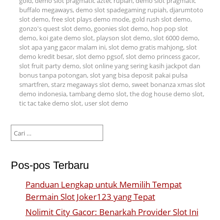
gold
,
demo slot pragmatic aztec rupiah
,
demo slot pragmatic
buffalo megaways
,
demo slot spadegaming rupiah
,
djarumtoto
slot demo
,
free slot plays demo mode
,
gold rush slot demo
,
gonzo's quest slot demo
,
goonies slot demo
,
hop pop slot
demo
,
koi gate demo slot
,
playson slot demo
,
slot 6000 demo
,
slot apa yang gacor malam ini
,
slot demo gratis mahjong
,
slot
demo kredit besar
,
slot demo pgsof
,
slot demo princess gacor
,
slot fruit party demo
,
slot online yang sering kasih jackpot dan
bonus tanpa potongan
,
slot yang bisa deposit pakai pulsa
smartfren
,
starz megaways slot demo
,
sweet bonanza xmas slot
demo indonesia
,
tambang demo slot
,
the dog house demo slot
,
tic tac take demo slot
,
user slot demo
Cari
untuk:
Pos-pos Terbaru
Panduan Lengkap untuk Memilih Tempat
Bermain Slot Joker123 yang Tepat
Nolimit City Gacor: Benarkah Provider Slot Ini