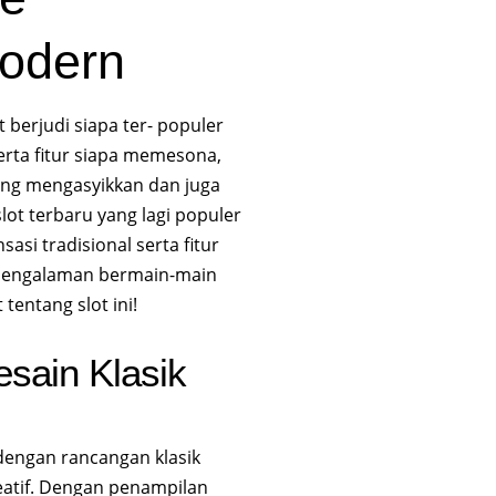
odern
 berjudi siapa ter- populer
erta fitur siapa memesona,
ng mengasyikkan dan juga
lot terbaru yang lagi populer
asi tradisional serta fitur
 pengalaman bermain-main
 tentang slot ini!
sain Klasik
 dengan rancangan klasik
reatif. Dengan penampilan