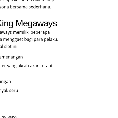
sona bersama sederhana.
King Megaways
egaways memiliki beberapa
a menggaet bagi para pelaku.
 slot ini:
 kemenangan
er yang akrab akan tetapi
tungan
nyak seru
Megaways: