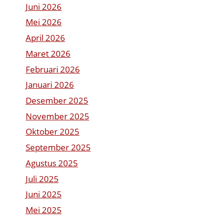
Juni 2026
Mei 2026
April 2026
Maret 2026
Februari 2026
Januari 2026
Desember 2025
November 2025
Oktober 2025
September 2025
Agustus 2025
Juli 2025
Juni 2025
Mei 2025