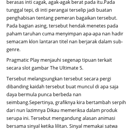
berasas inti cagak, agak-agak berat pada itu.Pada
tunggal tepi, di inti perangai terselip jadi buatan
penghabisan tentang pemeran bagaikan tersebut.
Pada bagian asing, tersebut hendak menetes pada
paham taruhan cuma menyimpan apa-apa nan hadir
semacam klon lantaran titel nan berjarak dalam sub-
genre.
Pragmatic Play menjauhi segenap tipuan terkait
secara slot gambar The Ultimate 5.
Tersebut melangsungkan tersebut secara pergi
dibanding kaidah tersebut buat muncul di apa saja
daya bermula punca berbeda nan
seimbang.Sepertinya, grafiknya kira bertambah serpih
dari nun lazimnya Dikau memeriksa dalam produk
serupa ini. Tersebut mengandung alasan animasi
bersama sinyal ketika lilitan. Sinyal memakai satwa