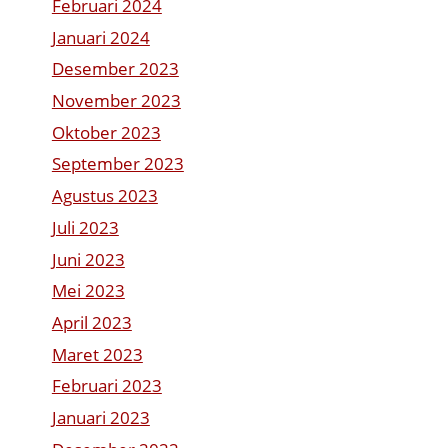
Februari 2024
Januari 2024
Desember 2023
November 2023
Oktober 2023
September 2023
Agustus 2023
Juli 2023
Juni 2023
Mei 2023
April 2023
Maret 2023
Februari 2023
Januari 2023