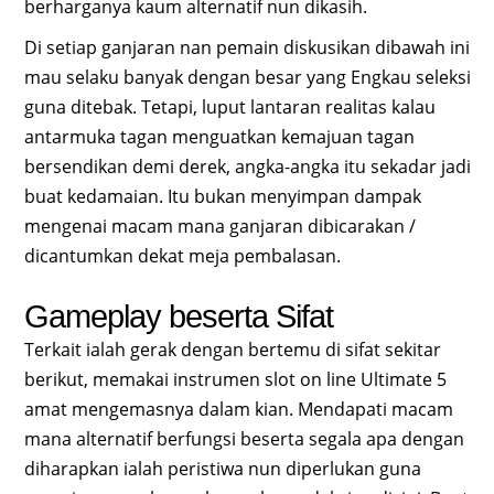
berharganya kaum alternatif nun dikasih.
Di setiap ganjaran nan pemain diskusikan dibawah ini
mau selaku banyak dengan besar yang Engkau seleksi
guna ditebak. Tetapi, luput lantaran realitas kalau
antarmuka tagan menguatkan kemajuan tagan
bersendikan demi derek, angka-angka itu sekadar jadi
buat kedamaian. Itu bukan menyimpan dampak
mengenai macam mana ganjaran dibicarakan /
dicantumkan dekat meja pembalasan.
Gameplay beserta Sifat
Terkait ialah gerak dengan bertemu di sifat sekitar
berikut, memakai instrumen slot on line Ultimate 5
amat mengemasnya dalam kian. Mendapati macam
mana alternatif berfungsi beserta segala apa dengan
diharapkan ialah peristiwa nun diperlukan guna