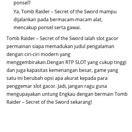
ponsel?
Ya, Tomb Raider – Secret of the Sword mampu
dijalankan pada bermacam-macam alat,
mencakup ponsel serta gawai.
Tomb Raider – Secret of the Sword ialah slot gacor
permainan siapa memadukan judul pengalaman
dengan ciri-ciri modern yang
menggembirakan.Dengan RTP SLOT yang cukup tinggi
dan juga kapasitas kemenangan besar, game yang
satu ini berubah opsi apa akurat kepada para
penggemar slot gacor. Jadi, jangan ragu guna
mengupayakan untung Engkau dengan bermain Tomb
Raider – Secret of the Sword sekarang!