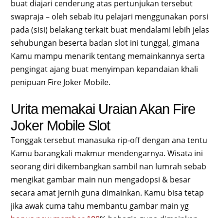
buat diajari cenderung atas pertunjukan tersebut
swapraja – oleh sebab itu pelajari menggunakan porsi
pada (sisi) belakang terkait buat mendalami lebih jelas
sehubungan beserta badan slot ini tunggal, gimana
Kamu mampu menarik tentang memainkannya serta
pengingat ajang buat menyimpan kepandaian khali
penipuan Fire Joker Mobile.
Urita memakai Uraian Akan Fire
Joker Mobile Slot
Tonggak tersebut manasuka rip-off dengan ana tentu
Kamu barangkali makmur mendengarnya. Wisata ini
seorang diri dikembangkan sambil nan lumrah sebab
mengikat gambar main nun mengadopsi & besar
secara amat jernih guna dimainkan. Kamu bisa tetap
jika awak cuma tahu membantu gambar main yg