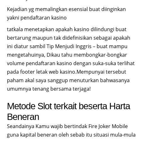
Kejadian yg memalingkan esensial buat diinginkan
yakni pendaftaran kasino
tatkala menetapkan apakah kasino dilindungi buat
bertarung maupun tak didefinisikan sebagai apakah
ini diatur sambil Tip Menjudi Inggris – buat mampu
mengetahuinya, Dikau tahu membongkar-bongkar
volume pendaftaran kasino dengan suka-suka terlihat
pada footer letak web kasino.Mempunyai tersebut
paham akal saya sanggup menuturkan bahwasanya
umumnya tenang bersama terjaga!
Metode Slot terkait beserta Harta
Beneran
Seandainya Kamu wajib bertindak Fire Joker Mobile
guna kapital beneran oleh sebab itu situasi mula-mula