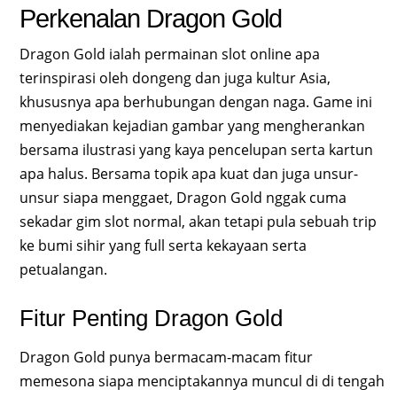
Perkenalan Dragon Gold
Dragon Gold ialah permainan slot online apa
terinspirasi oleh dongeng dan juga kultur Asia,
khususnya apa berhubungan dengan naga. Game ini
menyediakan kejadian gambar yang mengherankan
bersama ilustrasi yang kaya pencelupan serta kartun
apa halus. Bersama topik apa kuat dan juga unsur-
unsur siapa menggaet, Dragon Gold nggak cuma
sekadar gim slot normal, akan tetapi pula sebuah trip
ke bumi sihir yang full serta kekayaan serta
petualangan.
Fitur Penting Dragon Gold
Dragon Gold punya bermacam-macam fitur
memesona siapa menciptakannya muncul di di tengah