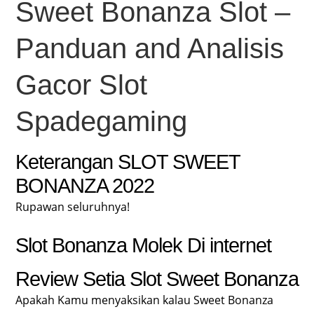
Sweet Bonanza Slot –
Panduan and Analisis
Gacor Slot
Spadegaming
Keterangan SLOT SWEET
BONANZA 2022
Rupawan seluruhnya!
Slot Bonanza Molek Di internet
Review Setia Slot Sweet Bonanza
Apakah Kamu menyaksikan kalau Sweet Bonanza