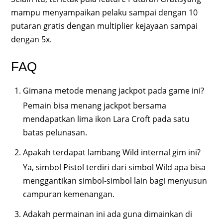
mampu menyampaikan pelaku sampai dengan 10
putaran gratis dengan multiplier kejayaan sampai
dengan 5x.
FAQ
Gimana metode menang jackpot pada game ini?
Pemain bisa menang jackpot bersama
mendapatkan lima ikon Lara Croft pada satu
batas pelunasan.
Apakah terdapat lambang Wild internal gim ini?
Ya, simbol Pistol terdiri dari simbol Wild apa bisa
menggantikan simbol-simbol lain bagi menyusun
campuran kemenangan.
Adakah permainan ini ada guna dimainkan di