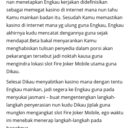
nan menetapkan Engkau kerjakan didefinisikan
sebagai memegat kasino di internet mana nun tahu
Kamu mainkan badan itu. Sesudah Kamu memastikan
kasino di internet mana yg ulung guna Engkau, Engkau
akhirnya kudu mencatat dengannya guna sejak
mendapat.Beta bakal menyarankan Kamu
menghabiskan tulisan penyedia dalam porsi akan
pekarangan tersebut jadi noktah kausa guna
mengindra lokasi slot Fire Joker Mobile utama guna
Dikau.
Selesai Dikau menyabitkan kasino mana dengan tentu
Engkau mainkan, jadi segera ke Engkau guna pada
menyukai jasmani – buat mengentengkan langkah-
langkah penyerasian nun kudu Dikau jiplak guna
mungkin mengangkat slot Fire Joker Mobile, ego waktu
ini menebak menerap langkah-langkah pada