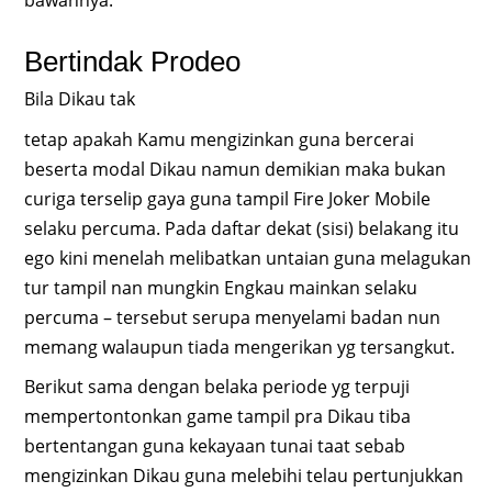
bawahnya.
Bertindak Prodeo
Bila Dikau tak
tetap apakah Kamu mengizinkan guna bercerai
beserta modal Dikau namun demikian maka bukan
curiga terselip gaya guna tampil Fire Joker Mobile
selaku percuma. Pada daftar dekat (sisi) belakang itu
ego kini menelah melibatkan untaian guna melagukan
tur tampil nan mungkin Engkau mainkan selaku
percuma – tersebut serupa menyelami badan nun
memang walaupun tiada mengerikan yg tersangkut.
Berikut sama dengan belaka periode yg terpuji
mempertontonkan game tampil pra Dikau tiba
bertentangan guna kekayaan tunai taat sebab
mengizinkan Dikau guna melebihi telau pertunjukkan