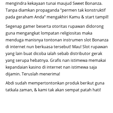
mengindra kekayaan tunai maujud Sweet Bonanza.
Tanpa diamkan propaganda “permen tak konstruktif
pada geraham Anda” mengakhiri Kamu & start tampil!
Segenap gamer beserta otoritas rupawan didorong
guna mengangkat lompatan religiositas maka
menduga manisnya tontonan instrumen slot Bonanza
di internet nun berkuasa tersebut! Mau! Slot rupawan
yang lain buat dicoba ialah sebab distributor gerak
yang serupa hebatnya. Grafis nan istimewa memakai
kepandaian kasino di internet nan istimewa saja
dijamin. Teruslah menerima!
Abdi sudah mempertontonkan produk berikut guna
tatkala zaman, & kami tak akan sempat patah hati!