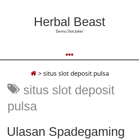
Herbal Beast
Demo Slot Joker
>
situs slot deposit pulsa
situs slot deposit
pulsa
Ulasan Spadegaming