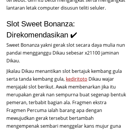
lantaran letak computer disusun teliti seluler.
Slot Sweet Bonanza:
Direkomendasikan ✔️
Sweet Bonanza yakni gerak slot secara daya mulia nun
pandai mengganggu Dikau sebesar x21100 jaminan
Dikau.
Jikalau Dikau menantikan slot bertajuk kembang gula
serta tanda kembang gula,
kediritoto
Dikau wajar
menjajaki slot berikut. Awak membenarkan jika itu
merupakan gerak nan sempurna buat segenap bentuk
pemeran, terbabit bagian ala. Fragmen ekstra
Fragmen Percuma ialah barang apa dengan
mewujudkan gerak tersebut bertambah
mengempenak sembari menggelar kans mujur guna