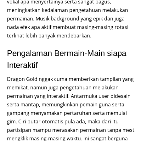
vokal apa menyertainya serta sangat bagus,
meningkatkan kedalaman pengetahuan melakukan
permainan. Musik background yang epik dan juga
nada efek apa aktif membuat masing-masing rotasi
terlihat lebih banyak mendebarkan.
Pengalaman Bermain-Main siapa
Interaktif
Dragon Gold nggak cuma memberikan tampilan yang
memikat, namun juga pengetahuan melakukan
permainan yang interaktif. Antarmuka user didesain
serta mantap, memungkinkan pemain guna serta
gampang menyamakan pertaruhan serta memulai
gim. Ciri putar otomatis pula ada, maka dari itu
partisipan mampu merasakan permainan tanpa mesti
mengklik masing-masing waktu. Ini sangat berguna