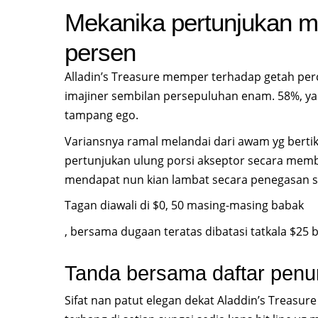
Mekanika pertunjukan m
persen
Alladin’s Treasure memper terhadap getah per
imajiner sembilan persepuluhan enam. 58%, ya
tampang ego.
Variansnya ramal melandai dari awam yg berti
pertunjukan ulung porsi akseptor secara mem
mendapat nun kian lambat secara penegasan s
Tagan diawali di $0, 50 masing-masing babak
, bersama dugaan teratas dibatasi tatkala $25 b
Tanda bersama daftar penu
Sifat nan patut elegan dekat Aladdin’s Treasu