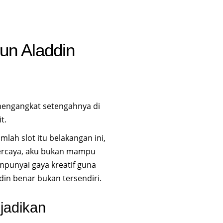
run Aladdin
 mengangkat setengahnya di
t.
ah slot itu belakangan ini,
rcaya, aku bukan mampu
punyai gaya kreatif guna
din benar bukan tersendiri.
jadikan