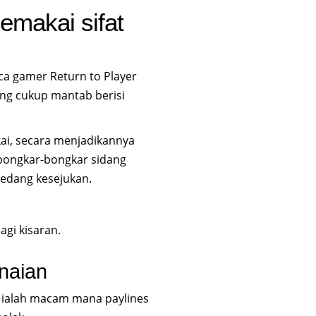
emakai sifat
ca gamer Return to Player
ng cukup mantab berisi
kai, secara menjadikannya
bongkar-bongkar sidang
edang kesejukan.
agi kisaran.
naian
re ialah macam mana paylines