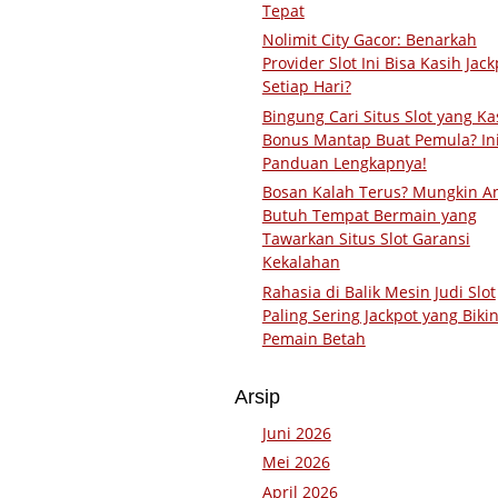
Tepat
Nolimit City Gacor: Benarkah
Provider Slot Ini Bisa Kasih Jack
Setiap Hari?
Bingung Cari Situs Slot yang Ka
Bonus Mantap Buat Pemula? Ini
Panduan Lengkapnya!
Bosan Kalah Terus? Mungkin A
Butuh Tempat Bermain yang
Tawarkan Situs Slot Garansi
Kekalahan
Rahasia di Balik Mesin Judi Slot
Paling Sering Jackpot yang Biki
Pemain Betah
Arsip
Juni 2026
Mei 2026
April 2026