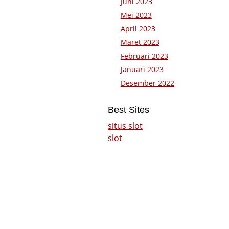
Juni 2023
Mei 2023
April 2023
Maret 2023
Februari 2023
Januari 2023
Desember 2022
Best Sites
situs slot
slot