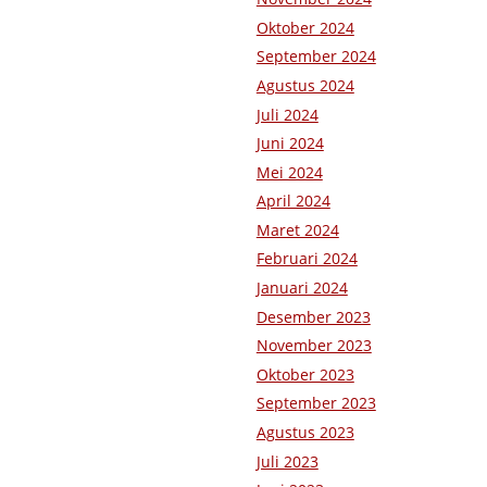
Oktober 2024
September 2024
Agustus 2024
Juli 2024
Juni 2024
Mei 2024
April 2024
Maret 2024
Februari 2024
Januari 2024
Desember 2023
November 2023
Oktober 2023
September 2023
Agustus 2023
Juli 2023