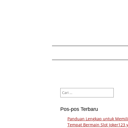
Cari
untuk:
Pos-pos Terbaru
Panduan Lengkap untuk Memil
Tempat Bermain Slot Joker123 