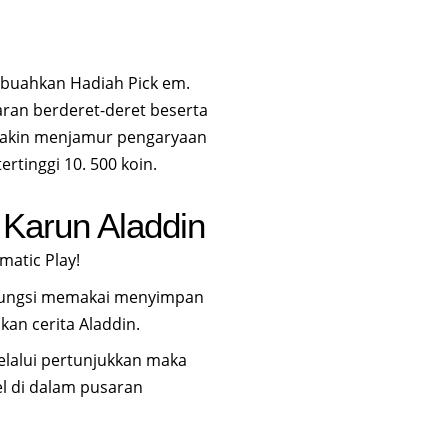
mbuahkan Hadiah Pick em.
ran berderet-deret beserta
makin menjamur pengaryaan
rtinggi 10. 500 koin.
 Karun Aladdin
atic Play!
rfungsi memakai menyimpan
an cerita Aladdin.
elalui pertunjukkan maka
l di dalam pusaran