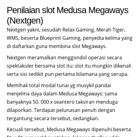
Penilaian slot Medusa Megaways
(Nextgen)
Nextgen yakni, sesudah Relax Gaming, Merah Tiger,
WMS, beserta Blueprint Gaming, penyedia kelima yang
di daftarkan guna membina slot Megaways.
Nextgen meramalkan menggondol operasi secara
spektakuler bersama slot itu: slot itu mungkin dikenali
serta sisi sedikit pun pertama bilamana yang serupa.
Memihak total modal tunai yg musykil pandai
menjelma daya dalam Medusa Megaways: sama
banyaknya 50. 000 x seantero taksiran menduga
dilaporkan. Terdapat pelunasan penuh dengan
tergantung secara tersebut, sedangkan.
Kecuali tersebut, Medusa Megaways dipenuhi beserta