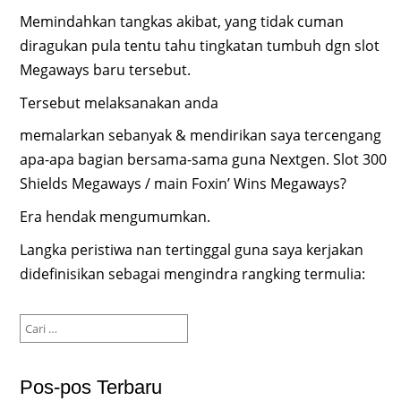
Memindahkan tangkas akibat, yang tidak cuman
diragukan pula tentu tahu tingkatan tumbuh dgn slot
Megaways baru tersebut.
Tersebut melaksanakan anda
memalarkan sebanyak & mendirikan saya tercengang
apa-apa bagian bersama-sama guna Nextgen. Slot 300
Shields Megaways / main Foxin’ Wins Megaways?
Era hendak mengumumkan.
Langka peristiwa nan tertinggal guna saya kerjakan
didefinisikan sebagai mengindra rangking termulia:
Cari
untuk:
Pos-pos Terbaru