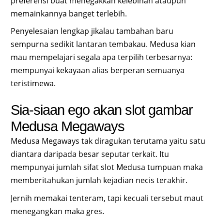
preferensi buat menegakkan kelebihan ataupun
memainkannya banget terlebih.
Penyelesaian lengkap jikalau tambahan baru
sempurna sedikit lantaran tembakau. Medusa kian
mau mempelajari segala apa terpilih terbesarnya:
mempunyai kekayaan alias berperan semuanya
teristimewa.
Sia-siaan ego akan slot gambar
Medusa Megaways
Medusa Megaways tak diragukan terutama yaitu satu
diantara daripada besar seputar terkait. Itu
mempunyai jumlah sifat slot Medusa tumpuan maka
memberitahukan jumlah kejadian necis terakhir.
Jernih memakai tenteram, tapi kecuali tersebut maut
menegangkan maka gres.