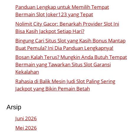
Panduan Lengkap untuk Memilih Tempat
Bermain Slot Joker123 yang Tepat
Nolimit City Gacor: Benarkah Provider Slot Ini
Bisa Kasih Jackpot Setiap Hari?
Bingung Cari Situs Slot yang Kasih Bonus Mantap
Buat Pemula? Ini Dia Panduan Lengkapnya!
Bosan Kalah Terus? Mungkin Anda Butuh Tempat
Bermain yang Tawarkan Situs Slot Garansi
Kekalahan
Rahasia di Balik Mesin Judi Slot Paling Sering
Jackpot yang Bikin Pemain Betah
Arsip
Juni 2026
Mei 2026