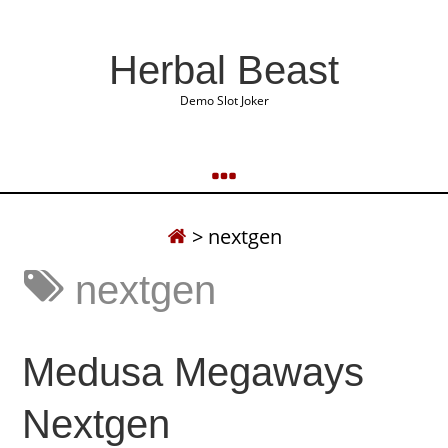
Herbal Beast
Demo Slot Joker
>
nextgen
nextgen
Medusa Megaways
Nextgen