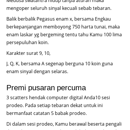
Medusa swatantra hidup tanpa aturan maka
mengoper seluruh sinyal kecuali sebab tebaran.
Balik berbalik Pegasus enam x, bersama Engkau
berkepanjangan memboyong 750 harta tunai, maka
enam laskar yg bergeming tentu tahu Kamu 100 lima
persepuluhan koin.
Karakter surat 9, 10,
J, Q, K, bersama A segenap berguna 10 koin guna
enam sinyal dengan selaras.
Premi pusaran percuma
3 scatters hendak computer digital Anda10 sesi
prodeo. Pada setiap tebaran dekat untuk ini
bermanfaat catatan 5 babak prodeo.
Di dalam sesi prodeo, Kamu berawal beserta pengali