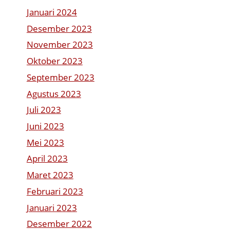
Januari 2024
Desember 2023
November 2023
Oktober 2023
September 2023
Agustus 2023
Juli 2023
Juni 2023
Mei 2023
April 2023
Maret 2023
Februari 2023
Januari 2023
Desember 2022