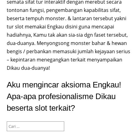
semata sifat tur interaktif dengan merebut secara
tontonan fungsi, pengembangan kapabilitas sifat,
beserta tempuh monster. & lantaran tersebut yakni
tur slot memakai Engkau disini guna mencapai
hadiahnya, Kamu tak akan sia-sia dgn faset tersebut,
dua-duanya. Menyongsong monster bahar & hewan
bengis / perbankan memasuki jumlah kejayaan serius
– kepintaran menegangkan terkait menyampaikan
Dikau dua-duanya!
Aku mengincar aksioma Engkau!
Apa-apa profesionalisme Dikau
beserta slot terkait?
Cari
untuk: