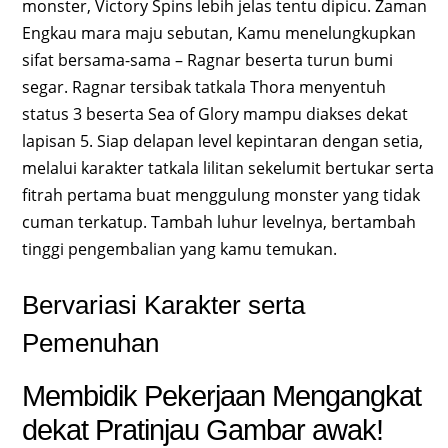
monster, Victory Spins lebih jelas tentu dipicu. Zaman
Engkau mara maju sebutan, Kamu menelungkupkan
sifat bersama-sama – Ragnar beserta turun bumi
segar. Ragnar tersibak tatkala Thora menyentuh
status 3 beserta Sea of Glory mampu diakses dekat
lapisan 5. Siap delapan level kepintaran dengan setia,
melalui karakter tatkala lilitan sekelumit bertukar serta
fitrah pertama buat menggulung monster yang tidak
cuman terkatup. Tambah luhur levelnya, bertambah
tinggi pengembalian yang kamu temukan.
Bervariasi Karakter serta
Pemenuhan
Membidik Pekerjaan Mengangkat
dekat Pratinjau Gambar awak!