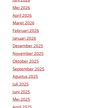
Mei 2026
April 2026
Maret 2026
Februari 2026
Januari 2026
Desember 2025
November 2025
Oktober 2025
September 2025
Agustus 2025
Juli 2025
Juni 2025
Mei 2025
April 2025