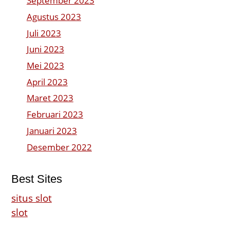
September 2023
Agustus 2023
Juli 2023
Juni 2023
Mei 2023
April 2023
Maret 2023
Februari 2023
Januari 2023
Desember 2022
Best Sites
situs slot
slot