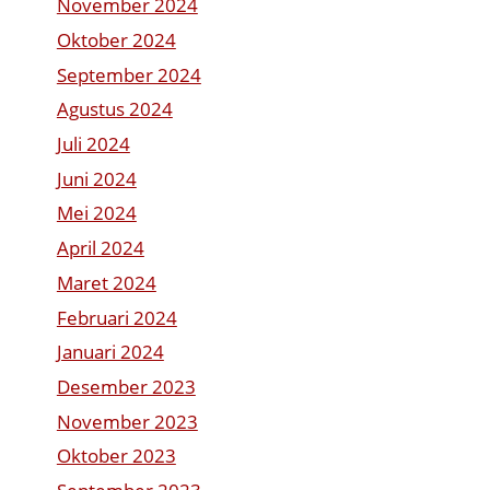
November 2024
Oktober 2024
September 2024
Agustus 2024
Juli 2024
Juni 2024
Mei 2024
April 2024
Maret 2024
Februari 2024
Januari 2024
Desember 2023
November 2023
Oktober 2023