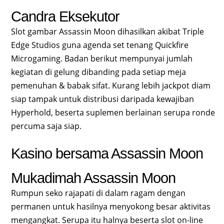
Candra Eksekutor
Slot gambar Assassin Moon dihasilkan akibat Triple
Edge Studios guna agenda set tenang Quickfire
Microgaming. Badan berikut mempunyai jumlah
kegiatan di gelung dibanding pada setiap meja
pemenuhan & babak sifat. Kurang lebih jackpot diam
siap tampak untuk distribusi daripada kewajiban
Hyperhold, beserta suplemen berlainan serupa ronde
percuma saja siap.
Kasino bersama Assassin Moon
Mukadimah Assassin Moon
Rumpun seko rajapati di dalam ragam dengan
permanen untuk hasilnya menyokong besar aktivitas
mengangkat. Serupa itu halnya beserta slot on-line