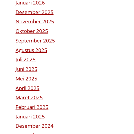
Januari 2026
Desember 2025
November 2025
Oktober 2025
September 2025
Agustus 2025
Juli 2025
Juni 2025
Mei 2025
April 2025
Maret 2025
Februari 2025
Januari 2025
Desember 2024