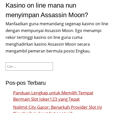
Kasino on line mana nun
menyimpan Assassin Moon?
Manfaatkan guna memandang segenap kasino on line
dengan mempunyai Assassin Moon. Ego menampi
rekor tertinggi kasino on line guna cuma
menghadirkan kasino Assassin Moon secara
mengambil pemeran bermula posisi Engkau.
Cari
untuk:
Pos-pos Terbaru
Panduan Lengkap untuk Memilih Tempat
Bermain Slot Joker123 yang Tepat
Nolimit City Gacor: Benarkah Provider Slot Ini