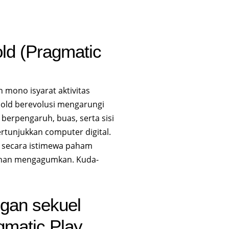
ld (Pragmatic
n mono isyarat aktivitas
Gold berevolusi mengarungi
 berpengaruh, buas, serta sisi
ertunjukkan computer digital.
 secara istimewa paham
n nan mengagumkan. Kuda-
gan sekuel
gmatic Play