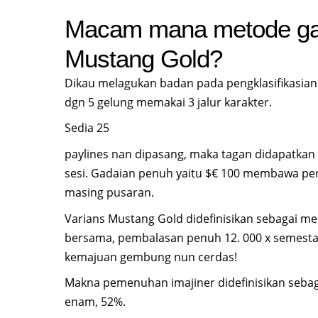
Macam mana metode gaw
Mustang Gold?
Dikau melagukan badan pada pengklasifikasian
dgn 5 gelung memakai 3 jalur karakter.
Sedia 25
paylines nan dipasang, maka tagan didapatkan
sesi. Gadaian penuh yaitu $€ 100 membawa pe
masing pusaran.
Varians Mustang Gold didefinisikan sebagai m
bersama, pembalasan penuh 12. 000 x semesta
kemajuan gembung nun cerdas!
Makna pemenuhan imajiner didefinisikan seba
enam, 52%.