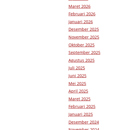
Maret 2026
Februari 2026
Januari 2026
Desember 2025
November 2025
Oktober 2025
September 2025
Agustus 2025
Juli 2025
Juni 2025
Mei 2025
April 2025
Maret 2025
Februari 2025
Januari 2025
Desember 2024
November 2024