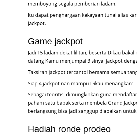
memboyong segala pemberian ladam.
Itu dapat penghargaan kekayaan tunai alias 
jackpot.
Game jackpot
Jadi 15 ladam dekat lilitan, beserta Dikau baka
datang Kamu menjumpai 3 sinyal jackpot deng
Taksiran jackpot tercantol bersama semua ta
Siap 4 jackpot nan mampu Dikau menangkan:
Sebagai teoritis, dimungkinkan guna mendaftar
paham satu babak serta membela Grand Jackpot
berlangsung bisa jadi sanggup diabaikan untuk
Hadiah ronde prodeo