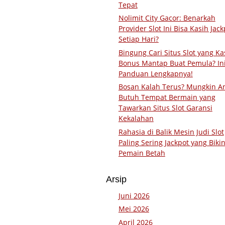
Tepat
Nolimit City Gacor: Benarkah
Provider Slot Ini Bisa Kasih Jack
Setiap Hari?
Bingung Cari Situs Slot yang Ka
Bonus Mantap Buat Pemula? Ini
Panduan Lengkapnya!
Bosan Kalah Terus? Mungkin A
Butuh Tempat Bermain yang
Tawarkan Situs Slot Garansi
Kekalahan
Rahasia di Balik Mesin Judi Slot
Paling Sering Jackpot yang Biki
Pemain Betah
Arsip
Juni 2026
Mei 2026
April 2026