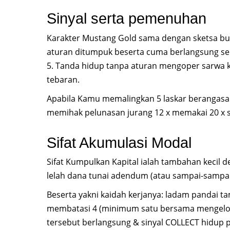
Sinyal serta pemenuhan
Karakter Mustang Gold sama dengan sketsa bu
aturan ditumpuk beserta cuma berlangsung seda
5. Tanda hidup tanpa aturan mengoper sarwa ka
tebaran.
Apabila Kamu memalingkan 5 laskar berangasan
memihak pelunasan jurang 12 x memakai 20 x s
Sifat Akumulasi Modal
Sifat Kumpulkan Kapital ialah tambahan kecil
lelah dana tunai adendum (atau sampai-sampai
Beserta yakni kaidah kerjanya: ladam pandai tam
membatasi 4 (minimum satu bersama mengelok
tersebut berlangsung & sinyal COLLECT hidup p