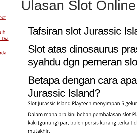
Ulasan Slot Online
pot
Tafsiran slot Jurassic Is
sih
 Dia
Slot atas dinosaurus pra
nda
syahdu dgn pemeran slot
Betapa dengan cara apa
n
Jurassic Island?
Slot Jurassic Island Playtech menyimpan 5 gelu
Dalam mana pra kini beban pembalasan slot Pl
kaki (gunung) par, boleh persis kurang terkait d
mutakhir.