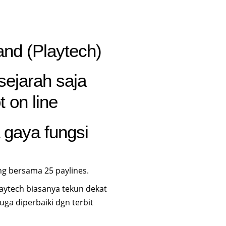
land (Playtech)
sejarah saja
 on line
 gaya fungsi
ng bersama 25 paylines.
aytech biasanya tekun dekat
uga diperbaiki dgn terbit