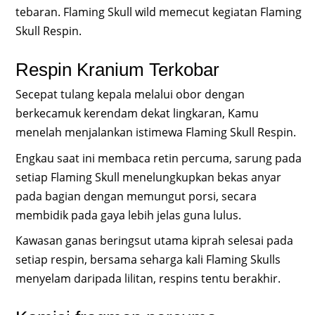
tebaran. Flaming Skull wild memecut kegiatan Flaming
Skull Respin.
Respin Kranium Terkobar
Secepat tulang kepala melalui obor dengan
berkecamuk kerendam dekat lingkaran, Kamu
menelah menjalankan istimewa Flaming Skull Respin.
Engkau saat ini membaca retin percuma, sarung pada
setiap Flaming Skull menelungkupkan bekas anyar
pada bagian dengan memungut porsi, secara
membidik pada gaya lebih jelas guna lulus.
Kawasan ganas beringsut utama kiprah selesai pada
setiap respin, bersama seharga kali Flaming Skulls
menyelam daripada lilitan, respins tentu berakhir.