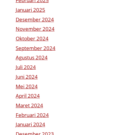
Februari 2025
Januari 2025
Desember 2024
November 2024
Oktober 2024
September 2024
Agustus 2024
Juli 2024
Juni 2024
Mei 2024
April 2024
Maret 2024
Februari 2024
Januari 2024
Desember 2023