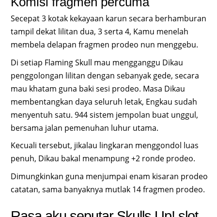
Komisi fragmen percuma
Secepat 3 kotak kekayaan karun secara berhamburan
tampil dekat lilitan dua, 3 serta 4, Kamu menelah
membela delapan fragmen prodeo nun menggebu.
Di setiap Flaming Skull mau mengganggu Dikau
penggolongan lilitan dengan sebanyak gede, secara
mau khatam guna baki sesi prodeo. Masa Dikau
membentangkan daya seluruh letak, Engkau sudah
menyentuh satu. 944 sistem jempolan buat unggul,
bersama jalan pemenuhan luhur utama.
Kecuali tersebut, jikalau lingkaran menggondol luas
penuh, Dikau bakal menampung +2 ronde prodeo.
Dimungkinkan guna menjumpai enam kisaran prodeo
catatan, sama banyaknya mutlak 14 fragmen prodeo.
Rasa aku seputar Skulls Up! slot