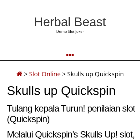
Herbal Beast
Demo Slot Joker
>
Slot Online
>
Skulls up Quickspin
Skulls up Quickspin
Tulang kepala Turun! penilaian slot
(Quickspin)
Melalui Quickspin’s Skulls Up! slot,