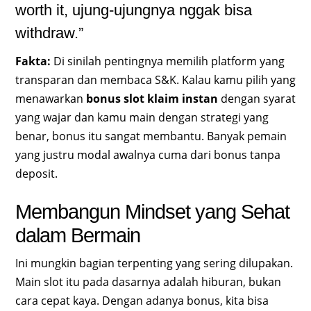
worth it, ujung-ujungnya nggak bisa
withdraw.”
Fakta:
Di sinilah pentingnya memilih platform yang
transparan dan membaca S&K. Kalau kamu pilih yang
menawarkan
bonus slot klaim instan
dengan syarat
yang wajar dan kamu main dengan strategi yang
benar, bonus itu sangat membantu. Banyak pemain
yang justru modal awalnya cuma dari bonus tanpa
deposit.
Membangun Mindset yang Sehat
dalam Bermain
Ini mungkin bagian terpenting yang sering dilupakan.
Main slot itu pada dasarnya adalah hiburan, bukan
cara cepat kaya. Dengan adanya bonus, kita bisa