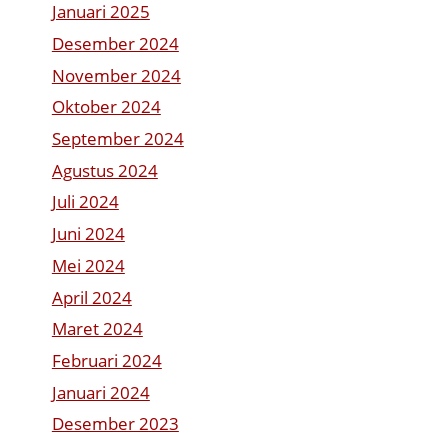
Januari 2025
Desember 2024
November 2024
Oktober 2024
September 2024
Agustus 2024
Juli 2024
Juni 2024
Mei 2024
April 2024
Maret 2024
Februari 2024
Januari 2024
Desember 2023