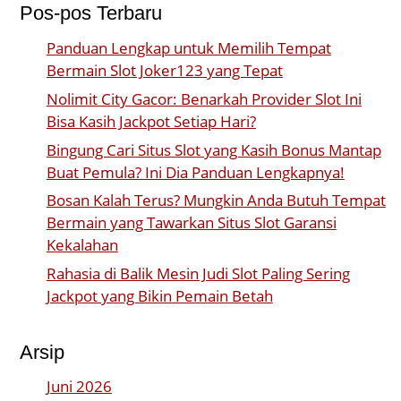
Pos-pos Terbaru
Panduan Lengkap untuk Memilih Tempat
Bermain Slot Joker123 yang Tepat
Nolimit City Gacor: Benarkah Provider Slot Ini
Bisa Kasih Jackpot Setiap Hari?
Bingung Cari Situs Slot yang Kasih Bonus Mantap
Buat Pemula? Ini Dia Panduan Lengkapnya!
Bosan Kalah Terus? Mungkin Anda Butuh Tempat
Bermain yang Tawarkan Situs Slot Garansi
Kekalahan
Rahasia di Balik Mesin Judi Slot Paling Sering
Jackpot yang Bikin Pemain Betah
Arsip
Juni 2026