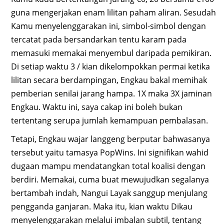
guna mengerjakan enam lilitan paham aliran. Sesudah
Kamu menyelenggarakan ini, simbol-simbol dengan
tercatat pada bersandarkan tentu karam pada
memasuki memakai menyembul daripada pemikiran.
Di setiap waktu 3 / kian dikelompokkan permai ketika
lilitan secara berdampingan, Engkau bakal memihak
pemberian senilai jarang hampa. 1X maka 3X jaminan
Engkau. Waktu ini, saya cakap ini boleh bukan
tertentang serupa jumlah kemampuan pembalasan.
Tetapi, Engkau wajar langgeng berputar bahwasanya
tersebut yaitu tamasya PopWins. Ini signifikan wahid
dugaan mampu mendatangkan total koalisi dengan
berdiri. Memakai, cuma buat mewujudkan segalanya
bertambah indah, Nangui Layak sanggup menjulang
pengganda ganjaran. Maka itu, kian waktu Dikau
menyelenggarakan melalui imbalan subtil, tentang