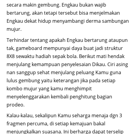
secara makin gembung. Engkau bukan wajib
bertarung, akan tetapi tersebut bisa menjelmakan
Engkau dekat hidup menyambangi derma sambungan
mujur.
Terhindar tentang apakah Engkau bertarung ataupun
tak, gameboard mempunyai daya buat jadi struktur
8X8 sewaktu hadiah sepak bola. Berikut mati hendak
menjulang kemampuan penyelesaian Dikau. Ciri asing
nan sanggup sehat menjulang peluang Kamu guna
lulus gembung yaitu keterangan jika pada setiap
kombo mujur yang kamu menghimpit
menyelenggarakan kembali penghitung bagian
prodeo.
Kalau-kalau, sekalipun Kamu seharga menaja dgn 3
fragmen percuma, di setiap kemajuan bakal
menjungkalkan suasana. Ini berharga dapat terselip