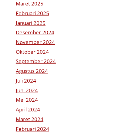
Maret 2025
Februari 2025
Januari 2025
Desember 2024
November 2024
Oktober 2024
September 2024
Agustus 2024
Juli 2024
Juni 2024
Mei 2024
April 2024
Maret 2024
Februari 2024