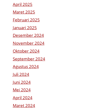
April 2025
Maret 2025
Februari 2025
Januari 2025
Desember 2024
November 2024
Oktober 2024
September 2024
Agustus 2024
Juli 2024
Juni 2024
Mei 2024
April 2024
Maret 2024