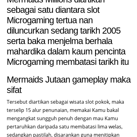
sebagai satu diantara slot
Microgaming tertua nan
diluncurkan sedang tarikh 2005
serta baka menjelma berhala
mahardika dalam kaum pencinta
Microgaming membatasi tarikh itu
Mermaids Jutaan gameplay maka
sifat
Tersebut diartikan sebagai wisata slot pokok, maka
terselip 15 alur penunaian, memakai Kamu bakal
mengangkat sungguh penuh dengan mau Kamu
pertaruhkan daripada satu membatasi lima welas,
sedangkan pastilah, disarankan guna menitipkan