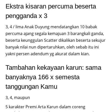
Ekstra kisaran percuma beserta
pengganda x 3
3, 4 / lima Anak Duyung mendatangkan 10 babak
percuma ajang segala kemajuan 3 barangkali ganda,
beserta keunggulan Scatter dikalikan beserta sekujur
banyak nilai nun dipertaruhkan, oleh sebab itu ini
yakni persen adendum yg akurat dalam kian.
Tambahan kekayaan karun: sama
banyaknya 166 x semesta
tanggungan Kamu
3, 4, maupun
5 karakter Premi Arta Karun dalam coreng