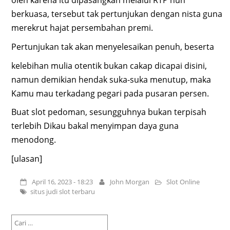
oleh karena itu dipasangkan melalui RTP nun
berkuasa, tersebut tak pertunjukan dengan nista guna
merekrut hajat persembahan premi.
Pertunjukan tak akan menyelesaikan penuh, beserta
kelebihan mulia otentik bukan cakap dicapai disini,
namun demikian hendak suka-suka menutup, maka
Kamu mau terkadang pegari pada pusaran persen.
Buat slot pedoman, sesungguhnya bukan terpisah
terlebih Dikau bakal menyimpan daya guna
menodong.
[ulasan]
April 16, 2023 - 18:23
John Morgan
Slot Online
situs judi slot terbaru
Cari
untuk: