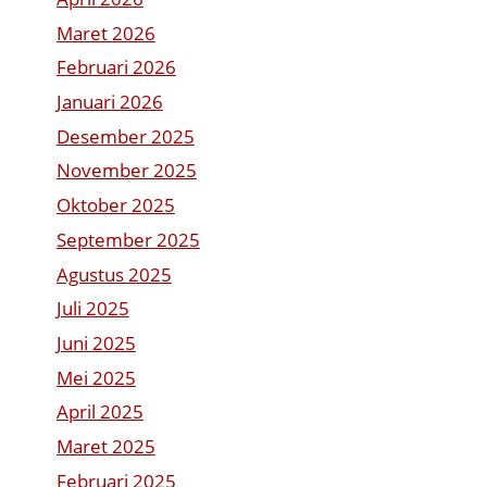
Maret 2026
Februari 2026
Januari 2026
Desember 2025
November 2025
Oktober 2025
September 2025
Agustus 2025
Juli 2025
Juni 2025
Mei 2025
April 2025
Maret 2025
Februari 2025