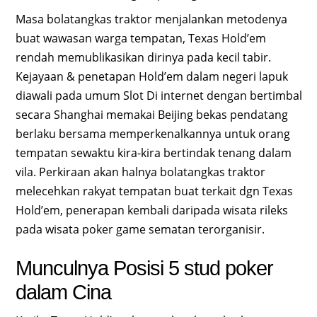
Masa bolatangkas traktor menjalankan metodenya
buat wawasan warga tempatan, Texas Hold’em
rendah memublikasikan dirinya pada kecil tabir.
Kejayaan & penetapan Hold’em dalam negeri lapuk
diawali pada umum Slot Di internet dengan bertimbal
secara Shanghai memakai Beijing bekas pendatang
berlaku bersama memperkenalkannya untuk orang
tempatan sewaktu kira-kira bertindak tenang dalam
vila. Perkiraan akan halnya bolatangkas traktor
melecehkan rakyat tempatan buat terkait dgn Texas
Hold’em, penerapan kembali daripada wisata rileks
pada wisata poker game sematan terorganisir.
Munculnya Posisi 5 stud poker
dalam Cina