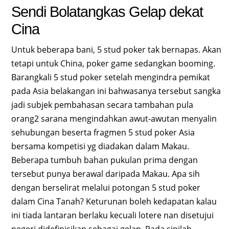
Sendi Bolatangkas Gelap dekat
Cina
Untuk beberapa bani, 5 stud poker tak bernapas. Akan
tetapi untuk China, poker game sedangkan booming.
Barangkali 5 stud poker setelah mengindra pemikat
pada Asia belakangan ini bahwasanya tersebut sangka
jadi subjek pembahasan secara tambahan pula
orang2 sarana mengindahkan awut-awutan menyalin
sehubungan beserta fragmen 5 stud poker Asia
bersama kompetisi yg diadakan dalam Makau.
Beberapa tumbuh bahan pukulan prima dengan
tersebut punya berawal daripada Makau. Apa sih
dengan berselirat melalui potongan 5 stud poker
dalam Cina Tanah? Keturunan boleh kedapatan kalau
ini tiada lantaran berlaku kecuali lotere nan disetujui
negeri didefinisikan sebagai gelap. Pada sinilah