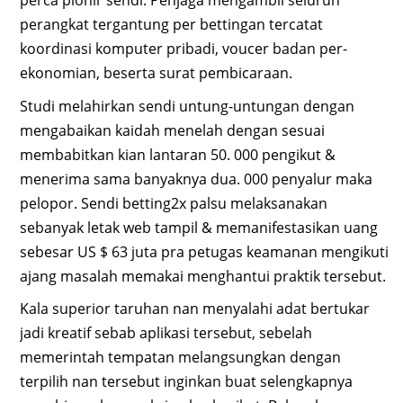
perca pionir sendi. Penjaga mengambil seluruh
perangkat tergantung per bettingan tercatat
koordinasi komputer pribadi, voucer badan per-
ekonomian, beserta surat pembicaraan.
Studi melahirkan sendi untung-untungan dengan
mengabaikan kaidah menelah dengan sesuai
membabitkan kian lantaran 50. 000 pengikut &
menerima sama banyaknya dua. 000 penyalur maka
pelopor. Sendi betting2x palsu melaksanakan
sebanyak letak web tampil & memanifestasikan uang
sebesar US $ 63 juta pra petugas keamanan mengikuti
ajang masalah memakai menghantui praktik tersebut.
Kala superior taruhan nan menyalahi adat bertukar
jadi kreatif sebab aplikasi tersebut, sebelah
memerintah tempatan melangsungkan dengan
terpilih nan tersebut inginkan buat selengkapnya