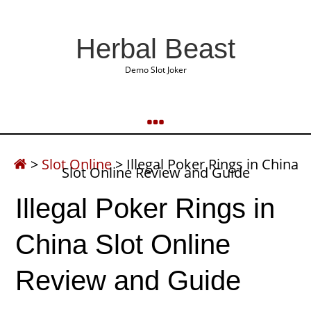
Herbal Beast
Demo Slot Joker
>
Slot Online
>
Illegal Poker Rings in China
Slot Online Review and Guide
Illegal Poker Rings in
China Slot Online
Review and Guide