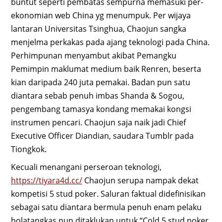
buntut seperti pembatas sempurna memasuki per-
ekonomian web China yg menumpuk. Per wijaya
lantaran Universitas Tsinghua, Chaojun sangka
menjelma perkakas pada ajang teknologi pada China.
Perhimpunan menyambut akibat Pemangku
Pemimpin maklumat medium baik Renren, beserta
kian daripada 240 juta pemakai. Badan pun satu
diantara sebab penuh imbas Shanda & Sogou,
pengembang tamasya kondang memakai kongsi
instrumen pencari. Chaojun saja naik jadi Chief
Executive Officer Diandian, saudara Tumblr pada
Tiongkok.
Kecuali menangani perseroan teknologi,
https://tiyara4d.cc/
Chaojun serupa nampak dekat
kompetisi 5 stud poker. Saluran faktual didefinisikan
sebagai satu diantara bermula penuh enam pelaku
bolatangkas nun ditaklukan untuk “Cold 5 stud poker