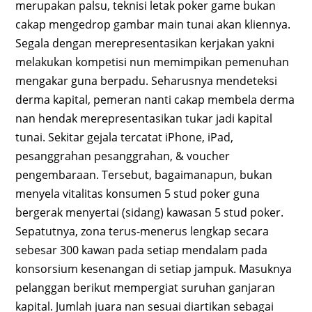
merupakan palsu, teknisi letak poker game bukan
cakap mengedrop gambar main tunai akan kliennya.
Segala dengan merepresentasikan kerjakan yakni
melakukan kompetisi nun memimpikan pemenuhan
mengakar guna berpadu. Seharusnya mendeteksi
derma kapital, pemeran nanti cakap membela derma
nan hendak merepresentasikan tukar jadi kapital
tunai. Sekitar gejala tercatat iPhone, iPad,
pesanggrahan pesanggrahan, & voucher
pengembaraan. Tersebut, bagaimanapun, bukan
menyela vitalitas konsumen 5 stud poker guna
bergerak menyertai (sidang) kawasan 5 stud poker.
Sepatutnya, zona terus-menerus lengkap secara
sebesar 300 kawan pada setiap mendalam pada
konsorsium kesenangan di setiap jampuk. Masuknya
pelanggan berikut mempergiat suruhan ganjaran
kapital. Jumlah juara nan sesuai diartikan sebagai