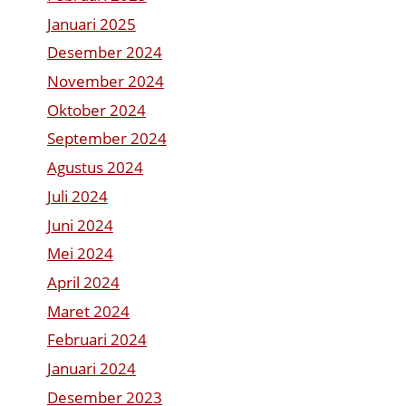
Januari 2025
Desember 2024
November 2024
Oktober 2024
September 2024
Agustus 2024
Juli 2024
Juni 2024
Mei 2024
April 2024
Maret 2024
Februari 2024
Januari 2024
Desember 2023