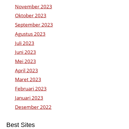
November 2023
Oktober 2023
September 2023
Agustus 2023
Juli 2023
Juni 2023
Mei 2023
April 2023
Maret 2023
Februari 2023
Januari 2023
Desember 2022
Best Sites