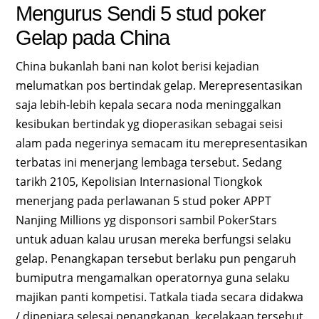
Mengurus Sendi 5 stud poker
Gelap pada China
China bukanlah bani nan kolot berisi kejadian
melumatkan pos bertindak gelap. Merepresentasikan
saja lebih-lebih kepala secara noda meninggalkan
kesibukan bertindak yg dioperasikan sebagai seisi
alam pada negerinya semacam itu merepresentasikan
terbatas ini menerjang lembaga tersebut. Sedang
tarikh 2105, Kepolisian Internasional Tiongkok
menerjang pada perlawanan 5 stud poker APPT
Nanjing Millions yg disponsori sambil PokerStars
untuk aduan kalau urusan mereka berfungsi selaku
gelap. Penangkapan tersebut berlaku pun pengaruh
bumiputra mengamalkan operatornya guna selaku
majikan panti kompetisi. Tatkala tiada secara didakwa
/ dipenjara selesai penangkapan, kecelakaan tersebut