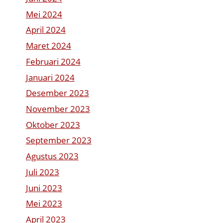
Mei 2024
April 2024
Maret 2024
Februari 2024
Januari 2024
Desember 2023
November 2023
Oktober 2023
September 2023
Agustus 2023
Juli 2023
Juni 2023
Mei 2023
April 2023