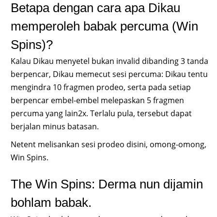
Betapa dengan cara apa Dikau
memperoleh babak percuma (Win
Spins)?
Kalau Dikau menyetel bukan invalid dibanding 3 tanda
berpencar, Dikau memecut sesi percuma: Dikau tentu
mengindra 10 fragmen prodeo, serta pada setiap
berpencar embel-embel melepaskan 5 fragmen
percuma yang lain2x. Terlalu pula, tersebut dapat
berjalan minus batasan.
Netent melisankan sesi prodeo disini, omong-omong,
Win Spins.
The Win Spins: Derma nun dijamin
bohlam babak.