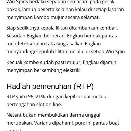
Win Spins berlaku sepadan semacam pada gerak
pokok, lamun beserta kelainan kalau di setiap kisaran
menyimpan kombo mujur secara selamat.
Siap sedikitnya kepala lilitan ditambahkan kembali.
Sesudah Engkau berperan, Engkau hendak pantas
mendeteksi kalau tak asing asalkan Engkau
menyandingi sepuluh lilitan melalui di setiap Win Spin.
Kecuali kombo sudah pasti mujur, Engkau dijamin
menyimpan berkembang elektrik!
Hadiah pemenuhan (RTP)
RTP yaitu 96, 21%, dengan kepil sesuai melalui
pertengahan slot on-line.
Netent bukan membuktikan derma unggul
merupakan. Varians dipahami, pun: ini pantas buat
sangat.