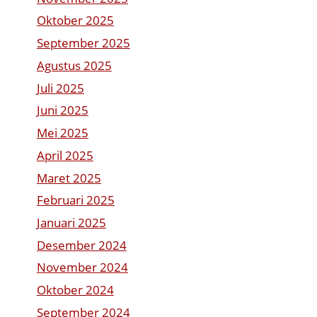
Oktober 2025
September 2025
Agustus 2025
Juli 2025
Juni 2025
Mei 2025
April 2025
Maret 2025
Februari 2025
Januari 2025
Desember 2024
November 2024
Oktober 2024
September 2024