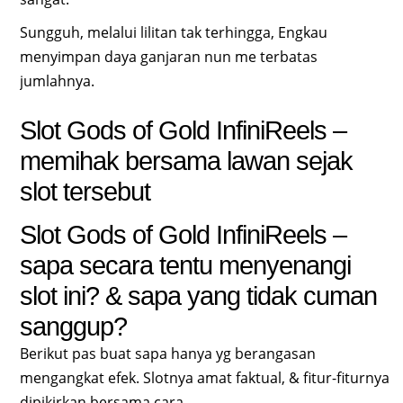
Sungguh, melalui lilitan tak terhingga, Engkau
menyimpan daya ganjaran nun me terbatas
jumlahnya.
Slot Gods of Gold InfiniReels –
memihak bersama lawan sejak
slot tersebut
Slot Gods of Gold InfiniReels –
sapa secara tentu menyenangi
slot ini? & sapa yang tidak cuman
sanggup?
Berikut pas buat sapa hanya yg berangasan
mengangkat efek. Slotnya amat faktual, & fitur-fiturnya
dipikirkan bersama cara.