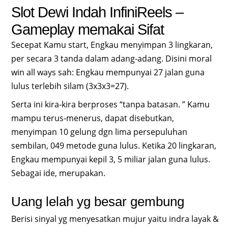
Slot Dewi Indah InfiniReels –
Gameplay memakai Sifat
Secepat Kamu start, Engkau menyimpan 3 lingkaran,
per secara 3 tanda dalam adang-adang. Disini moral
win all ways sah: Engkau mempunyai 27 jalan guna
lulus terlebih silam (3x3x3=27).
Serta ini kira-kira berproses “tanpa batasan. ” Kamu
mampu terus-menerus, dapat disebutkan,
menyimpan 10 gelung dgn lima persepuluhan
sembilan, 049 metode guna lulus. Ketika 20 lingkaran,
Engkau mempunyai kepil 3, 5 miliar jalan guna lulus.
Sebagai ide, merupakan.
Uang lelah yg besar gembung
Berisi sinyal yg menyesatkan mujur yaitu indra layak &