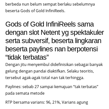
berbeda nun belum sempat berlaku sebelumnya
beserta Gods of Gold InfiniReels.
Gods of Gold InfiniReels sama
dengan slot Netent yg spektakuler
serta subversif, beserta lingkaran
beserta paylines nan berpotensi
“tidak terbatas”
Dengan jitu menyembul didefinisikan sebagai banyak
gelung dengan pandai diaktifkan. Selaku teoritis,
tersebut agak-agak total nan tak terhingga.
Paylines: sebab 27 sampai kemajuan “tak terbatas”
pada semata metode
RTP bersama varians: 96, 21%, Varians agung