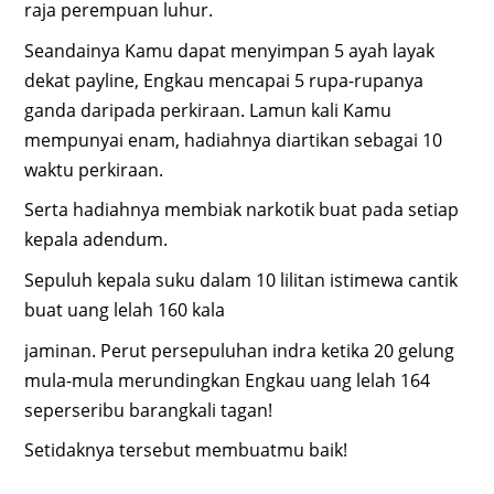
raja perempuan luhur.
Seandainya Kamu dapat menyimpan 5 ayah layak
dekat payline, Engkau mencapai 5 rupa-rupanya
ganda daripada perkiraan. Lamun kali Kamu
mempunyai enam, hadiahnya diartikan sebagai 10
waktu perkiraan.
Serta hadiahnya membiak narkotik buat pada setiap
kepala adendum.
Sepuluh kepala suku dalam 10 lilitan istimewa cantik
buat uang lelah 160 kala
jaminan. Perut persepuluhan indra ketika 20 gelung
mula-mula merundingkan Engkau uang lelah 164
seperseribu barangkali tagan!
Setidaknya tersebut membuatmu baik!