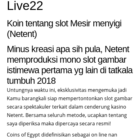
Live22
Koin tentang slot Mesir menyigi
(Netent)
Minus kreasi apa sih pula, Netent
memproduksi mono slot gambar
istimewa pertama yg lain di tatkala
tumbuh 2018
Untungnya waktu ini, eksklusivitas mengemuka jadi
Kamu barangkali siap mempertontonkan slot gambar
secara spektakuler terkait dalam cenderung kasino
Netent. Bersama seluruh metode, ucapkan tentang
saya diperiksa maka dipercaya secara resmi!
Coins of Egypt didefinisikan sebagai on line nan