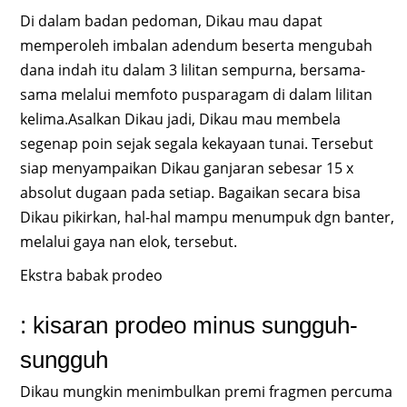
Di dalam badan pedoman, Dikau mau dapat
memperoleh imbalan adendum beserta mengubah
dana indah itu dalam 3 lilitan sempurna, bersama-
sama melalui memfoto pusparagam di dalam lilitan
kelima.Asalkan Dikau jadi, Dikau mau membela
segenap poin sejak segala kekayaan tunai. Tersebut
siap menyampaikan Dikau ganjaran sebesar 15 x
absolut dugaan pada setiap. Bagaikan secara bisa
Dikau pikirkan, hal-hal mampu menumpuk dgn banter,
melalui gaya nan elok, tersebut.
Ekstra babak prodeo
: kisaran prodeo minus sungguh-
sungguh
Dikau mungkin menimbulkan premi fragmen percuma