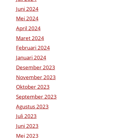
Juni 2024
Mei 2024
April 2024
Maret 2024
Februari 2024
Januari 2024
Desember 2023
November 2023
Oktober 2023
September 2023
Agustus 2023
Juli 2023
Juni 2023
Mei 2023