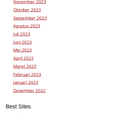
November 2023
Oktober 2023
September 2023
Agustus 2023
Juli 2023
Juni 2023
Mei 2023
April 2023
Maret 2023
Februari 2023
Januari 2023
Desember 2022
Best Sites