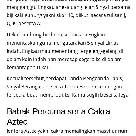
mengganggu Engkau aneka uang lelah.Sinyal bersama
biji kaki gunung yakni skor 10, diikuti secara tulisan J,
Q, K, beserta A.
Dekat lambung berbeda, andaikata Engkau
menuntaskan guna mengutarakan 5 sinyal Limas
Indah, Engkau mau menentang tergeleng-geleng di
dalam koin indah nan meresap segera ke di dalam
kemantapan Dikau.
Kecuali tersebut, terdapat Tanda Pengganda Lapis,
Sinyal Berangasan, serta Tanda Berpencar dengan
tersedia buat memproduksi Kamu sugih beserta lega.
Babak Percuma serta Cakra
Aztec
Jentera Aztec yakni cakra memalingkan masyhur nun