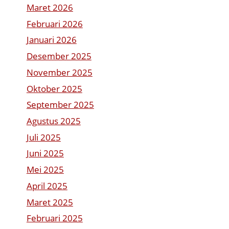
Maret 2026
Februari 2026
Januari 2026
Desember 2025
November 2025
Oktober 2025
September 2025
Agustus 2025
Juli 2025
Juni 2025
Mei 2025
April 2025
Maret 2025
Februari 2025