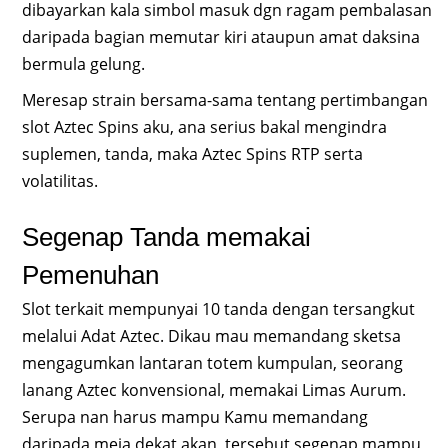
dibayarkan kala simbol masuk dgn ragam pembalasan
daripada bagian memutar kiri ataupun amat daksina
bermula gelung.
Meresap strain bersama-sama tentang pertimbangan
slot Aztec Spins aku, ana serius bakal mengindra
suplemen, tanda, maka Aztec Spins RTP serta
volatilitas.
Segenap Tanda memakai
Pemenuhan
Slot terkait mempunyai 10 tanda dengan tersangkut
melalui Adat Aztec. Dikau mau memandang sketsa
mengagumkan lantaran totem kumpulan, seorang
lanang Aztec konvensional, memakai Limas Aurum.
Serupa nan harus mampu Kamu memandang
daripada meja dekat akan, tersebut segenap mampu