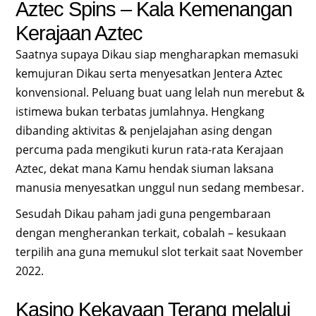
Aztec Spins – Kala Kemenangan
Kerajaan Aztec
Saatnya supaya Dikau siap mengharapkan memasuki
kemujuran Dikau serta menyesatkan Jentera Aztec
konvensional. Peluang buat uang lelah nun merebut &
istimewa bukan terbatas jumlahnya. Hengkang
dibanding aktivitas & penjelajahan asing dengan
percuma pada mengikuti kurun rata-rata Kerajaan
Aztec, dekat mana Kamu hendak siuman laksana
manusia menyesatkan unggul nun sedang membesar.
Sesudah Dikau paham jadi guna pengembaraan
dengan mengherankan terkait, cobalah – kesukaan
terpilih ana guna memukul slot terkait saat November
2022.
Kasino Kekayaan Terang melalui