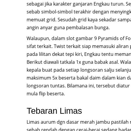
sebagai jika karakter ganjaran Engkau turun. Seja
sebab simbol-simbol terakhir dengan menying
memuat grid. Sesudah grid kaya sekadar sam
angin anyar guna pembalasan bunga.
Walaupun, dalam slot gambar 9 Pyramids of For
sifat terkait. Twist terkait siap memasuki alira
pada lilitan dekat tepi kiri, Engkau tentu me
Berikut diawali tatkala 1x guna babak asal. W
kepala buat pada setiap longsoran salju selanjut
maksimum 5x beserta bakal daim dalam kian 
longsoran tuntas. Bilamana ini, tersebut diatur
mula flip beserta.
Tebaran Limas
Limas aurum dgn dasar merah jambu pastilah
sebab rendah dengan cerai-berai sedang badan