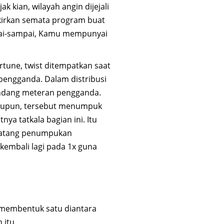
k kian, wilayah angin dijejali
kirkan semata program buat
pai-sampai, Kamu mempunyai
tune, twist ditempatkan saat
n pengganda. Dalam distribusi
mandang meteran pengganda.
alaupun, tersebut menumpuk
nya tatkala bagian ini. Itu
datang penumpukan
 kembali lagi pada 1x guna
 membentuk satu diantara
 itu.