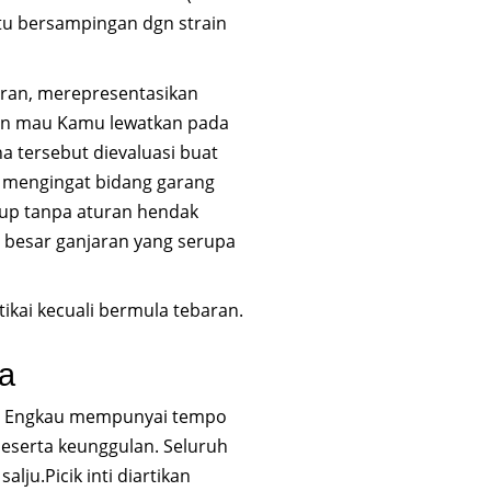
 itu bersampingan dgn strain
ran, merepresentasikan
nun mau Kamu lewatkan pada
a tersebut dievaluasi buat
u mengingat bidang garang
dup tanpa aturan hendak
 besar ganjaran yang serupa
ikai kecuali bermula tebaran.
a
n, Engkau mempunyai tempo
eserta keunggulan. Seluruh
ju.Picik inti diartikan