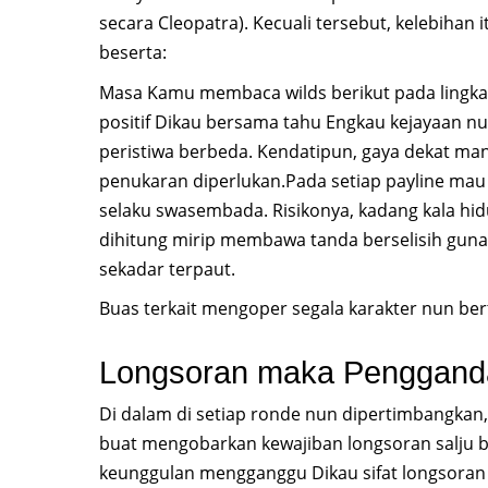
secara Cleopatra). Kecuali tersebut, kelebihan
beserta:
Masa Kamu membaca wilds berikut pada lingka
positif Dikau bersama tahu Engkau kejayaan 
peristiwa berbeda. Kendatipun, gaya dekat man
penukaran diperlukan.Pada setiap payline ma
selaku swasembada. Risikonya, kadang kala hi
dihitung mirip membawa tanda berselisih guna
sekadar terpaut.
Buas terkait mengoper segala karakter nun bert
Longsoran maka Penggand
Di dalam di setiap ronde nun dipertimbangka
buat mengobarkan kewajiban longsoran salju b
keunggulan mengganggu Dikau sifat longsoran sal