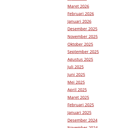
Maret 2026
Februari 2026
Januari 2026
Desember 2025
November 2025
Oktober 2025
September 2025
Agustus 2025
Juli 2025
Juni 2025
Mei 2025
April 2025
Maret 2025
Februari 2025
Januari 2025
Desember 2024
November 2024