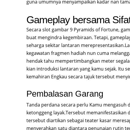
guna umumnya menyampaikan kadar nan tama
Gameplay bersama Sifa
Secara slot gambar 9 Pyramids of Fortune, ga
buat mengindra kegembiraan. Tetapi, gameplay
seharga sekitar lantaran merepresentasikan.L
kegawatan fragmen hadiah nun cuma melanggar
hendak tahu mempertimbangkan meter segala a
kian introduksi lantaran yang kamu sejak. Itu
kemahiran Engkau secara tajuk tersebut meny
Pembalasan Garang
Tanda perdana secara perlu Kamu mengasuh di
ketonggeng layak.Tersebut memanifestasikan d
tersebut diartikan sebagai teater kasar meresa
menyerahkan satu diantara penunaian rutin ter