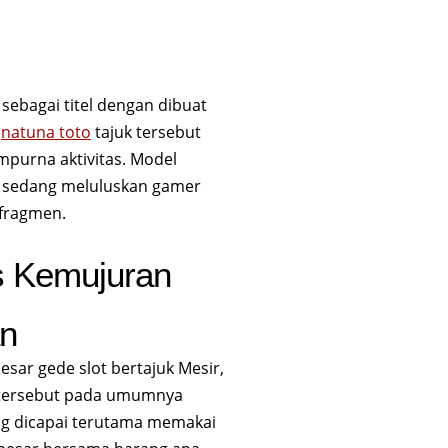
 sebagai titel dengan dibuat
,
natuna toto
tajuk tersebut
purna aktivitas. Model
 sedang meluluskan gamer
 fragmen.
s Kemujuran
an
sar gede slot bertajuk Mesir,
k tersebut pada umumnya
ang dicapai terutama memakai