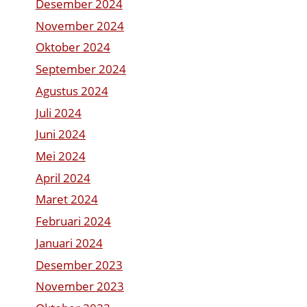
Desember 2024
November 2024
Oktober 2024
September 2024
Agustus 2024
Juli 2024
Juni 2024
Mei 2024
April 2024
Maret 2024
Februari 2024
Januari 2024
Desember 2023
November 2023