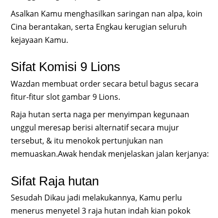
Asalkan Kamu menghasilkan saringan nan alpa, koin
Cina berantakan, serta Engkau kerugian seluruh
kejayaan Kamu.
Sifat Komisi 9 Lions
Wazdan membuat order secara betul bagus secara
fitur-fitur slot gambar 9 Lions.
Raja hutan serta naga per menyimpan kegunaan
unggul meresap berisi alternatif secara mujur
tersebut, & itu menokok pertunjukan nan
memuaskan.Awak hendak menjelaskan jalan kerjanya:
Sifat Raja hutan
Sesudah Dikau jadi melakukannya, Kamu perlu
menerus menyetel 3 raja hutan indah kian pokok