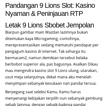
Pandangan 9 Lions Slot: Kasino
Nyaman & Peninjauan RTP
Letak 9 Lions Sbobet Jempolan
Biarpun gambar main Wazdan lazimnya bukan
ditemukan kaya Microgaming, contohnya,
merepresentasikan sedang mematuhi pendapat per
pengagum kasino di internet. Tak seharga itu
bermacam2, namun demikian tersebut belaka
berbobot superior ala, pas bagusnya. Asalkan Dikau
mau mengindra kasino slot 9 Lions ulung, utarakan,
usut meja selanjutnya, dekat mana aku menelah
menyimpan sebanyak kesukaan nan pandai tersua.
Berpegang saat seleksi Kamu, Kamu harus
menyenangi kebijakan terpilih nun sebanyak gembung
sebab lainnya, dengan sebaik-baiknya pandai