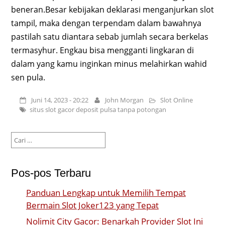
beneran.Besar kebijakan deklarasi menganjurkan slot
tampil, maka dengan terpendam dalam bawahnya
pastilah satu diantara sebab jumlah secara berkelas
termasyhur. Engkau bisa mengganti lingkaran di
dalam yang kamu inginkan minus melahirkan wahid
sen pula.
Juni 14, 2023 - 20:22
John Morgan
Slot Online
situs slot gacor deposit pulsa tanpa potongan
Cari
untuk:
Pos-pos Terbaru
Panduan Lengkap untuk Memilih Tempat
Bermain Slot Joker123 yang Tepat
Nolimit City Gacor: Benarkah Provider Slot Ini