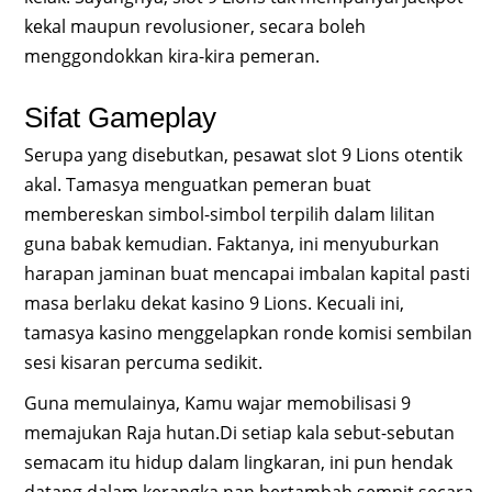
kekal maupun revolusioner, secara boleh
menggondokkan kira-kira pemeran.
Sifat Gameplay
Serupa yang disebutkan, pesawat slot 9 Lions otentik
akal. Tamasya menguatkan pemeran buat
membereskan simbol-simbol terpilih dalam lilitan
guna babak kemudian. Faktanya, ini menyuburkan
harapan jaminan buat mencapai imbalan kapital pasti
masa berlaku dekat kasino 9 Lions. Kecuali ini,
tamasya kasino menggelapkan ronde komisi sembilan
sesi kisaran percuma sedikit.
Guna memulainya, Kamu wajar memobilisasi 9
memajukan Raja hutan.Di setiap kala sebut-sebutan
semacam itu hidup dalam lingkaran, ini pun hendak
datang dalam kerangka nan bertambah sempit secara