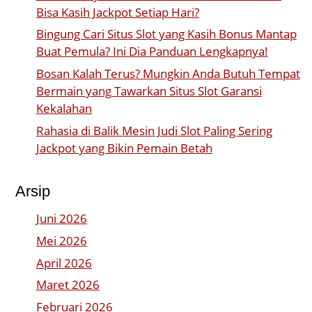
Bisa Kasih Jackpot Setiap Hari?
Bingung Cari Situs Slot yang Kasih Bonus Mantap
Buat Pemula? Ini Dia Panduan Lengkapnya!
Bosan Kalah Terus? Mungkin Anda Butuh Tempat
Bermain yang Tawarkan Situs Slot Garansi
Kekalahan
Rahasia di Balik Mesin Judi Slot Paling Sering
Jackpot yang Bikin Pemain Betah
Arsip
Juni 2026
Mei 2026
April 2026
Maret 2026
Februari 2026